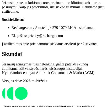
Jei susiduriate su kokiomis nors prieinamumo kliūtimis arba turite
pasiūlymų, kaip jas patobulinti, susisiekite su mumis. Laukiame jūsų
atsiliepimų.
Susisiekite su:
Recharge.com, Amsteldijk 279 1079 LK Amsterdamas
El. paštas: privacy@recharge.com
Į atsiliepimus apie prieinamumą siekiame atsakyti per 2 savaites.
Skundai
Jei mūsų atsakymas jūsų netenkina, galite pateikti skundą
atitinkamai ES valstybės narės teisėsaugos institucijai.
Nyderlanduose tai yra Autoriteit Consument & Markt (ACM).
Versijos data: 2025 m. birželis
„Recharge.com“ svetainėje galite papildyti mobiliojo telefono