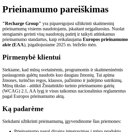
Prieinamumo pareiškimas
"Recharge Group"
yra įsipareigojusi užtikrinti skaitmeninį
prieinamumą visiems naudotojams, įskaitant neįgaliuosius. Nuolat
stengiamės gerinti visų naudotojų patirtį ir taikyti atitinkamus
prieinamumo standartus, kaip reikalaujama
Europos prieinamumo
akte (EAA
), įsigaliojusiame 2025 m. birželio mėn.
Pirmenybė klientui
Siekiame, kad mūsų svetainėmis, programomis ir skaitmeninėmis
paslaugomis galėtų naudotis kuo daugiau žmonių. Tai apima
žmones, turinčius regos, klausos, pažinimo ir judėjimo sutrikimų.
Mūsų tikslas - atitikti Žiniatinklio turinio prieinamumo gairių
(WCAG) 2.1, AA lygį ir visus taikomus nacionalinius reglamentus
pagal Europos prieinamumo aktą.
Ką padarėme
Siekdami užtikrinti prieinamumą, įgyvendinome šias priemones:
Prieinamumo pagal dizainą integravimas į mūsų produktų