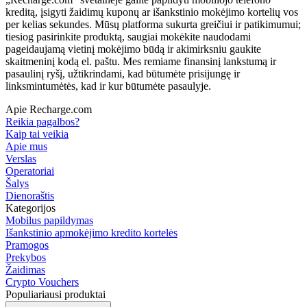
kreditą, įsigyti žaidimų kuponų ar išankstinio mokėjimo kortelių vos
per kelias sekundes. Mūsų platforma sukurta greičiui ir patikimumui;
tiesiog pasirinkite produktą, saugiai mokėkite naudodami
pageidaujamą vietinį mokėjimo būdą ir akimirksniu gaukite
skaitmeninį kodą el. paštu. Mes remiame finansinį lankstumą ir
pasaulinį ryšį, užtikrindami, kad būtumėte prisijungę ir
linksmintumėtės, kad ir kur būtumėte pasaulyje.
Apie Recharge.com
Reikia pagalbos?
Kaip tai veikia
Apie mus
Verslas
Operatoriai
Šalys
Dienoraštis
Kategorijos
Mobilus papildymas
Išankstinio apmokėjimo kredito kortelės
Pramogos
Prekybos
Žaidimas
Crypto Vouchers
Populiariausi produktai