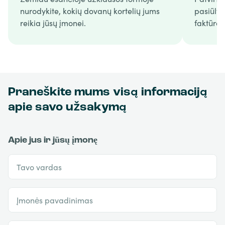
nurodykite, kokių dovanų kortelių jums
pasiūly
reikia jūsų įmonei.
faktūrą.
Praneškite mums visą informaciją
apie savo užsakymą
Apie jus ir jūsų įmonę
Tavo vardas
Įmonės pavadinimas