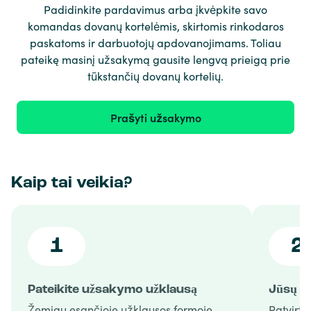
Padidinkite pardavimus arba įkvėpkite savo
komandas dovanų kortelėmis, skirtomis rinkodaros
paskatoms ir darbuotojų apdovanojimams. Toliau
pateikę masinį užsakymą gausite lengvą prieigą prie
tūkstančių dovanų kortelių.
Prašyti užsakymo
Kaip tai veikia?
1
2
Pateikite užsakymo užklausą
Jūsų u
Žemiau esančioje užklausos formoje
Patvirti