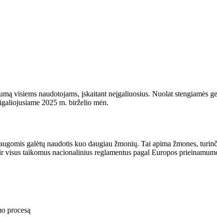
mumą visiems naudotojams, įskaitant neįgaliuosius. Nuolat stengiamės ger
įsigaliojusiame 2025 m. birželio mėn.
ugomis galėtų naudotis kuo daugiau žmonių. Tai apima žmones, turinčiu
 ir visus taikomus nacionalinius reglamentus pagal Europos prieinamum
mo procesą