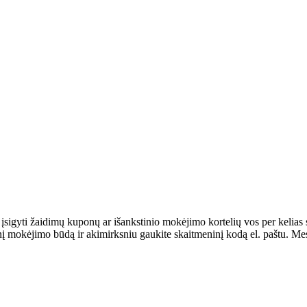
 įsigyti žaidimų kuponų ar išankstinio mokėjimo kortelių vos per kelias
 mokėjimo būdą ir akimirksniu gaukite skaitmeninį kodą el. paštu. Mes 
.