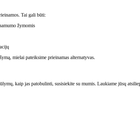
ieinamos. Tai gali būti:
ieinamumo žymomis
acijų
šymą, mielai pateiksime prieinamas alternatyvas.
iūlymų, kaip jas patobulinti, susisiekite su mumis. Laukiame jūsų atsili