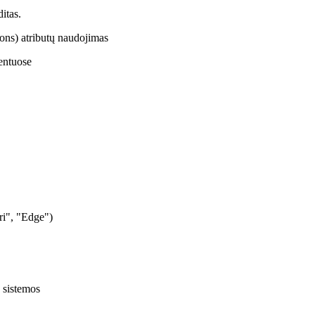
itas.
ons) atributų naudojimas
entuose
ri", "Edge")
 sistemos