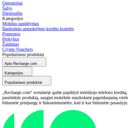
Operatoriai
Šalys
Dienoraštis
Kategorijos
Mobilus papildymas
Išankstinio apmokėjimo kredito kortelės
Pramogos
Prekybos
Žaidimas
Crypto Vouchers
Populiariausi produktai
Apie Recharge.com
Kategorijos
Populiariausi produktai
„Recharge.com“ svetainėje galite papildyti mobiliojo telefono kreditą,
pasirinkite produktą, saugiai mokėkite naudodami pageidaujamą vietinį
būtumėte prisijungę ir linksmintumėtės, kad ir kur būtumėte pasaulyje