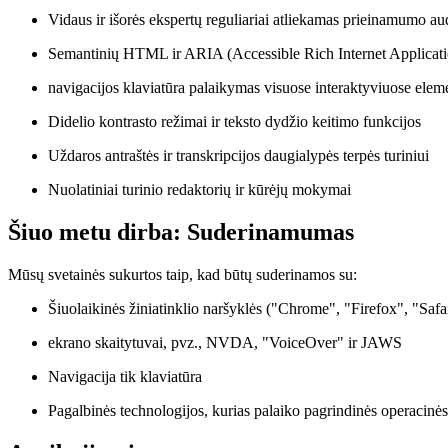
Vidaus ir išorės ekspertų reguliariai atliekamas prieinamumo aud
Semantinių HTML ir ARIA (Accessible Rich Internet Applicati
navigacijos klaviatūra palaikymas visuose interaktyviuose elem
Didelio kontrasto režimai ir teksto dydžio keitimo funkcijos
Uždaros antraštės ir transkripcijos daugialypės terpės turiniui
Nuolatiniai turinio redaktorių ir kūrėjų mokymai
Šiuo metu dirba: Suderinamumas
Mūsų svetainės sukurtos taip, kad būtų suderinamos su:
Šiuolaikinės žiniatinklio naršyklės ("Chrome", "Firefox", "Safa
ekrano skaitytuvai, pvz., NVDA, "VoiceOver" ir JAWS
Navigacija tik klaviatūra
Pagalbinės technologijos, kurias palaiko pagrindinės operacinės