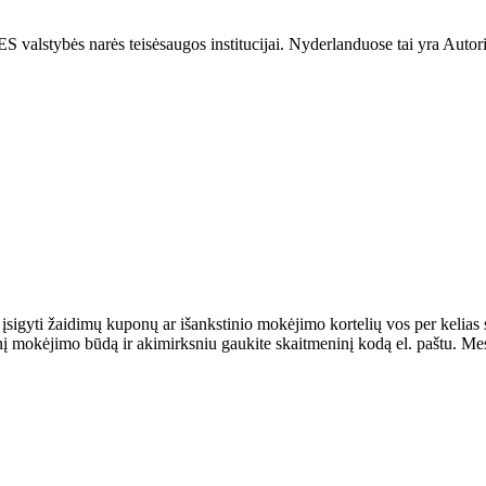
i ES valstybės narės teisėsaugos institucijai. Nyderlanduose tai yra A
 įsigyti žaidimų kuponų ar išankstinio mokėjimo kortelių vos per kelias
 mokėjimo būdą ir akimirksniu gaukite skaitmeninį kodą el. paštu. Mes 
.