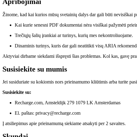
Apribojimai
Žinome, kad kai kurios mūsų svetainių dalys dar gali būti nevisiškai pr
Kai kurie senesni PDF dokumentai nėra visiškai pažymėti pr
Trečiųjų šalių įrankiai ar turinys, kurių mes nekontroliuojame.
Dinaminis turinys, kuris dar gali neatitikti visų ARIA rekomend
Aktyviai dirbame siekdami išspręsti šias problemas. Kol kas, gavę pra
Susisiekite su mumis
Jei susiduriate su kokiomis nors prieinamumo kliūtimis arba turite pas
Susisiekite su:
Recharge.com, Amsteldijk 279 1079 LK Amsterdamas
El. paštas: privacy@recharge.com
Į atsiliepimus apie prieinamumą siekiame atsakyti per 2 savaites.
Skundai