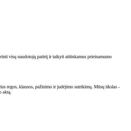
inti visų naudotojų patirtį ir taikyti atitinkamus prieinamumo
s regos, klausos, pažinimo ir judėjimo sutrikimų. Mūsų tikslas -
o aktą.