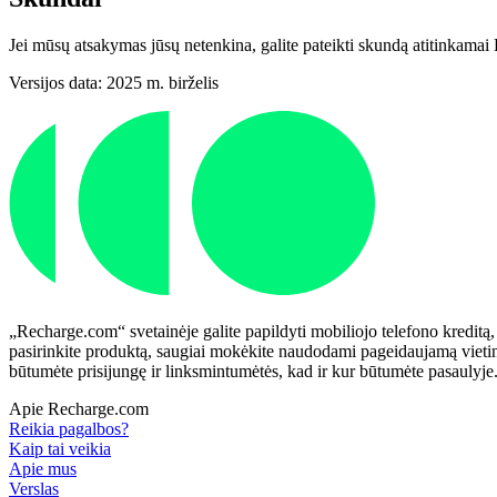
Jei mūsų atsakymas jūsų netenkina, galite pateikti skundą atitinkama
Versijos data: 2025 m. birželis
„Recharge.com“ svetainėje galite papildyti mobiliojo telefono kreditą,
pasirinkite produktą, saugiai mokėkite naudodami pageidaujamą vietinį
būtumėte prisijungę ir linksmintumėtės, kad ir kur būtumėte pasaulyje
Apie Recharge.com
Reikia pagalbos?
Kaip tai veikia
Apie mus
Verslas