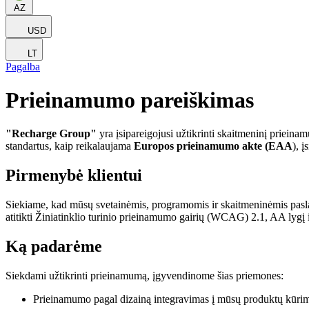
AZ
USD
LT
Pagalba
Prieinamumo pareiškimas
"Recharge Group"
yra įsipareigojusi užtikrinti skaitmeninį prieina
standartus, kaip reikalaujama
Europos prieinamumo akte (EAA
), 
Pirmenybė klientui
Siekiame, kad mūsų svetainėmis, programomis ir skaitmeninėmis pasla
atitikti Žiniatinklio turinio prieinamumo gairių (WCAG) 2.1, AA lygį
Ką padarėme
Siekdami užtikrinti prieinamumą, įgyvendinome šias priemones:
Prieinamumo pagal dizainą integravimas į mūsų produktų kūri