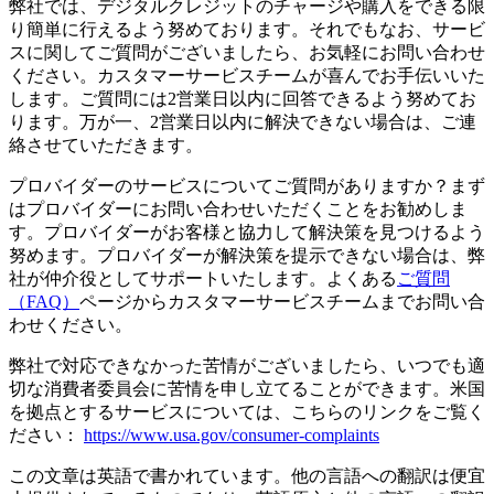
弊社では、デジタルクレジットのチャージや購入をできる限
り簡単に行えるよう努めております。それでもなお、サービ
スに関してご質問がございましたら、お気軽にお問い合わせ
ください。カスタマーサービスチームが喜んでお手伝いいた
します。ご質問には2営業日以内に回答できるよう努めてお
ります。万が一、2営業日以内に解決できない場合は、ご連
絡させていただきます。
プロバイダーのサービスについてご質問がありますか？まず
はプロバイダーにお問い合わせいただくことをお勧めしま
す。プロバイダーがお客様と協力して解決策を見つけるよう
努めます。プロバイダーが解決策を提示できない場合は、弊
社が仲介役としてサポートいたします。よくある
ご質問
（FAQ）
ページからカスタマーサービスチームまでお問い合
わせください。
弊社で対応できなかった苦情がございましたら、いつでも適
切な消費者委員会に苦情を申し立てることができます。米国
を拠点とするサービスについては、こちらのリンクをご覧く
ださい：
https://www.usa.gov/consumer-complaints
この文章は英語で書かれています。他の言語への翻訳は便宜