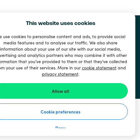
This website uses cookies
 use cookies to personalise content and ads, to provide social
media features and to analyse our traffic. We also share
information about your use of our site with our social media,
vertising and analytics partners who may combine it with other
ormation that you’ve provided to them or that they’ve collected
om your use of their services. More in our
cookie statement
and
privacy statement
.
ド
Allow all
Cookie preferences
Deny
使い方
個人情報保護方針
クッキーステートメント