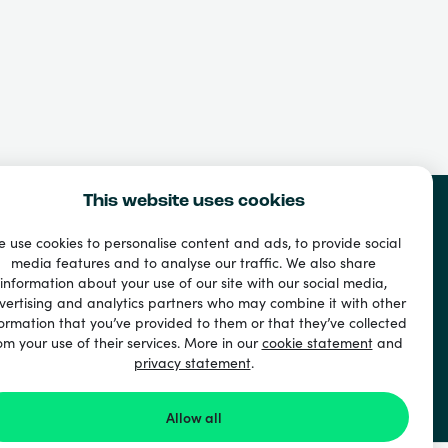
This website uses cookies
 use cookies to personalise content and ads, to provide social
media features and to analyse our traffic. We also share
information about your use of our site with our social media,
vertising and analytics partners who may combine it with other
ormation that you’ve provided to them or that they’ve collected
om your use of their services. More in our
cookie statement
and
privacy statement
.
ド
Allow all