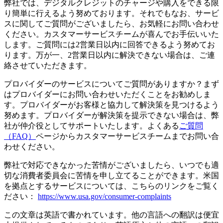
弊社では、デジタルクレジットのチャージや購入をできる限
り簡単に行えるよう努めております。それでもなお、サービ
スに関してご質問がございましたら、お気軽にお問い合わせ
ください。カスタマーサービスチームが喜んでお手伝いいた
します。ご質問には2営業日以内に回答できるよう努めてお
ります。万が一、2営業日以内に解決できない場合は、ご連
絡させていただきます。
プロバイダーのサービスについてご質問がありますか？まず
はプロバイダーにお問い合わせいただくことをお勧めしま
す。プロバイダーがお客様と協力して解決策を見つけるよう
努めます。プロバイダーが解決策を提示できない場合は、弊
社が仲介役としてサポートいたします。よくある
ご質問
（FAQ）
ページからカスタマーサービスチームまでお問い合
わせください。
弊社で対応できなかった苦情がございましたら、いつでも適
切な消費者委員会に苦情を申し立てることができます。米国
を拠点とするサービスについては、こちらのリンクをご覧く
ださい：
https://www.usa.gov/consumer-complaints
この文章は英語で書かれています。他の言語への翻訳は便宜