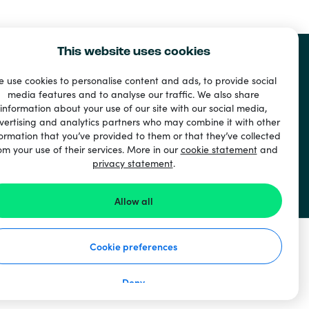
This website uses cookies
 use cookies to personalise content and ads, to provide social
media features and to analyse our traffic. We also share
information about your use of our site with our social media,
vertising and analytics partners who may combine it with other
ormation that you’ve provided to them or that they’ve collected
om your use of their services. More in our
cookie statement
and
privacy statement
.
ド
Allow all
Cookie preferences
Deny
使い方
個人情報保護方針
クッキーステートメント