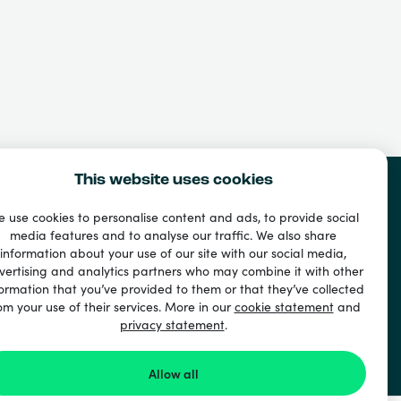
This website uses cookies
 use cookies to personalise content and ads, to provide social
media features and to analyse our traffic. We also share
information about your use of our site with our social media,
vertising and analytics partners who may combine it with other
ormation that you’ve provided to them or that they’ve collected
om your use of their services. More in our
cookie statement
and
privacy statement
.
ド
Allow all