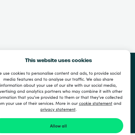
This website uses cookies
 use cookies to personalise content and ads, to provide social
media features and to analyse our traffic. We also share
information about your use of our site with our social media,
vertising and analytics partners who may combine it with other
ormation that you’ve provided to them or that they’ve collected
om your use of their services. More in our
cookie statement
and
privacy statement
.
ド
Allow all