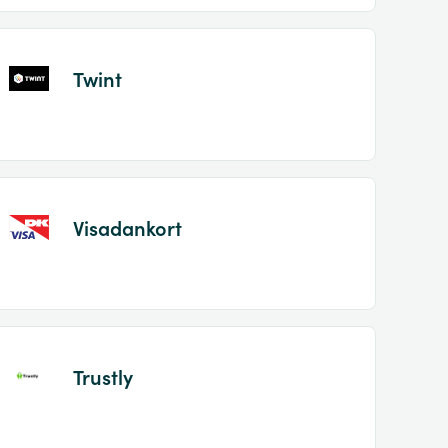
Twint
Visadankort
Trustly