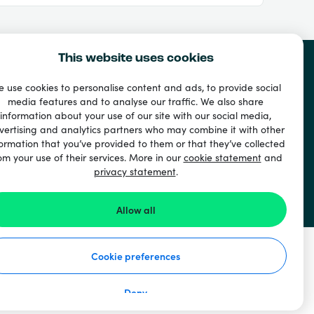
This website uses cookies
 use cookies to personalise content and ads, to provide social
media features and to analyse our traffic. We also share
information about your use of our site with our social media,
vertising and analytics partners who may combine it with other
ormation that you’ve provided to them or that they’ve collected
om your use of their services. More in our
cookie statement
and
privacy statement
.
ド
Allow all
Cookie preferences
Deny
使い方
個人情報保護方針
クッキーステートメント