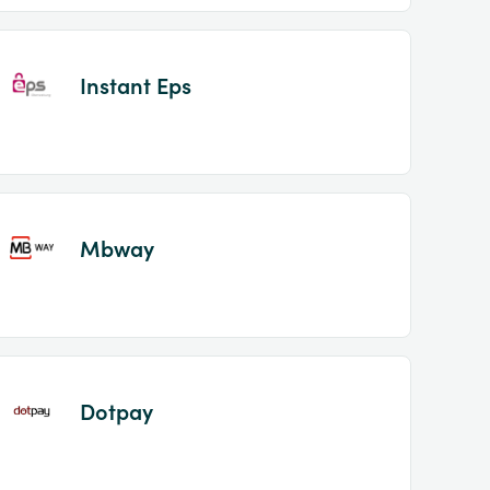
Instant Eps
Mbway
Dotpay