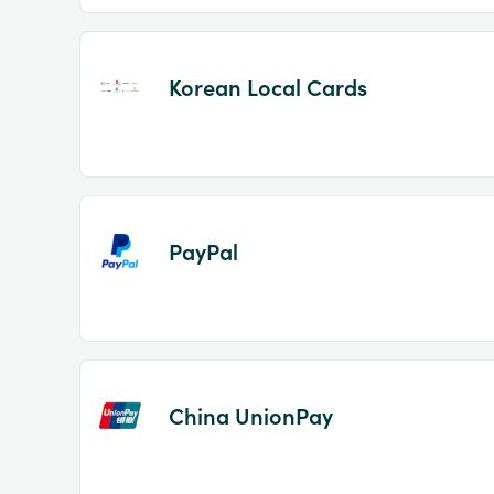
Korean Local Cards
PayPal
China UnionPay