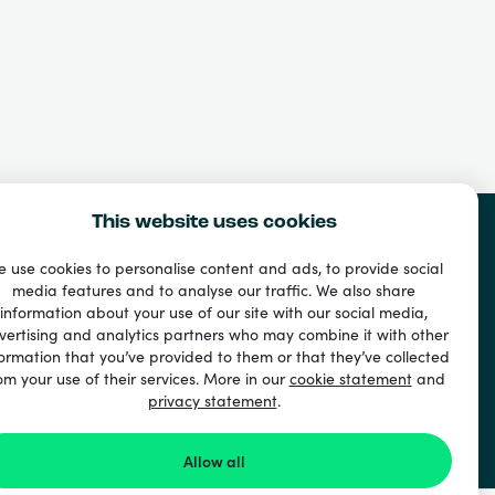
This website uses cookies
 use cookies to personalise content and ads, to provide social
media features and to analyse our traffic. We also share
information about your use of our site with our social media,
vertising and analytics partners who may combine it with other
ormation that you’ve provided to them or that they’ve collected
om your use of their services. More in our
cookie statement
and
privacy statement
.
ド
Allow all