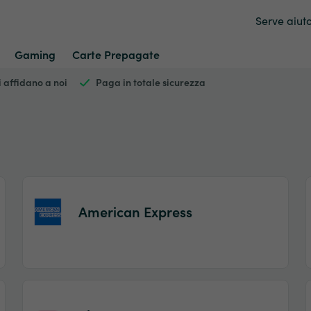
Serve aiut
Gaming
Carte Prepagate
si affidano a noi
Paga in totale sicurezza
American Express
Item
1
of
2