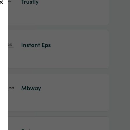
Trustly
Instant Eps
Mbway