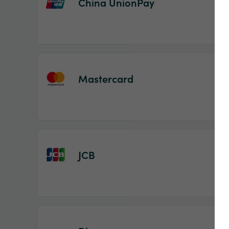
China UnionPay
Mastercard
JCB