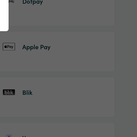
Dotpay
Apple Pay
Blik