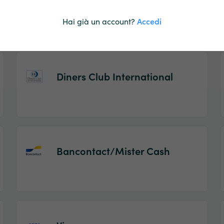
Maestro
Hai già un account?
Accedi
Diners Club International
Bancontact/Mister Cash