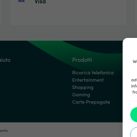
Visa
aiuto
Prodotti
We
Ricarica telefonica
Entertainment
ad
inf
Shopping
fr
Gaming
Carte Prepagate
mento