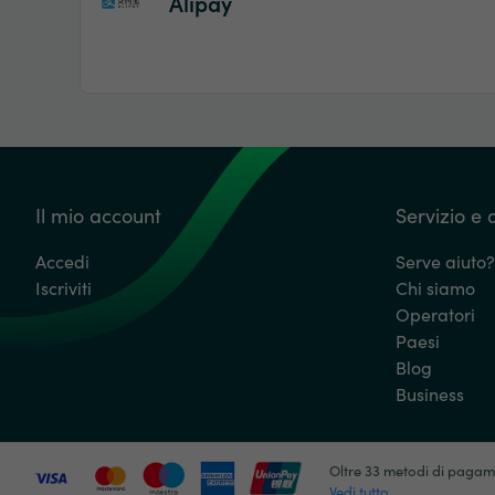
Alipay
Il mio account
Servizio e 
Accedi
Serve aiuto?
Iscriviti
Chi siamo
Operatori
Paesi
Blog
Business
Oltre 33 metodi di paga
Vedi tutto