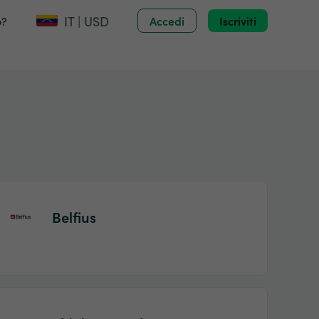
IT | USD
o?
Accedi
Iscriviti
Belfius