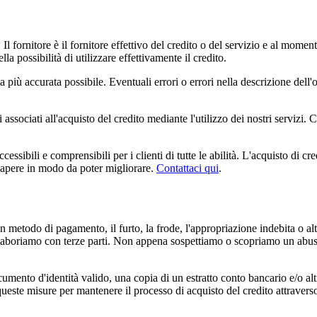
 Il fornitore è il fornitore effettivo del credito o del servizio e al moment
la possibilità di utilizzare effettivamente il credito.
 la più accurata possibile. Eventuali errori o errori nella descrizione del
 associati all'acquisto del credito mediante l'utilizzo dei nostri servizi. C
sibili e comprensibili per i clienti di tutte le abilità. L'acquisto di cre
 sapere in modo da poter migliorare.
Contattaci qui
.
n metodo di pagamento, il furto, la frode, l'appropriazione indebita o altr
 collaboriamo con terze parti. Non appena sospettiamo o scopriamo un abu
cumento d'identità valido, una copia di un estratto conto bancario e/o 
ste misure per mantenere il processo di acquisto del credito attraverso le