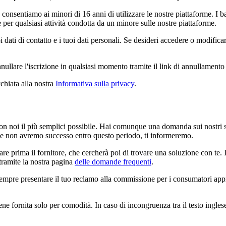
onsentiamo ai minori di 16 anni di utilizzare le nostre piattaforme. I b
 per qualsiasi attività condotta da un minore sulle nostre piattaforme.
ati di contatto e i tuoi dati personali. Se desideri accedere o modificare
ullare l'iscrizione in qualsiasi momento tramite il link di annullamento d
chiata alla nostra
Informativa sulla privacy
.
on noi il più semplici possibile. Hai comunque una domanda sui nostri serv
 Se non avremo successo entro questo periodo, ti informeremo.
re prima il fornitore, che cercherà poi di trovare una soluzione con te. I
 tramite la nostra pagina
delle domande frequenti
.
sempre presentare il tuo reclamo alla commissione per i consumatori approp
iene fornita solo per comodità. In caso di incongruenza tra il testo inglese