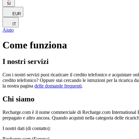
SI
EUR
IT
Aiuto
Come funziona
I nostri servizi
Con i nostri servizi puoi ricaricare il credito telefonico e acquistare o
credito telefonico? Oppure stai cercando le istruzioni per la ricarica d
la nostra pagina
delle domande frequenti
.
Chi siamo
Recharge.com è il nome commerciale di Recharge.com International B.V. 
prepagato e altro ancora. Quando acquisti nella categoria delle ricarich
I nostri dati (di contatto):
Recharge.com (Europa)