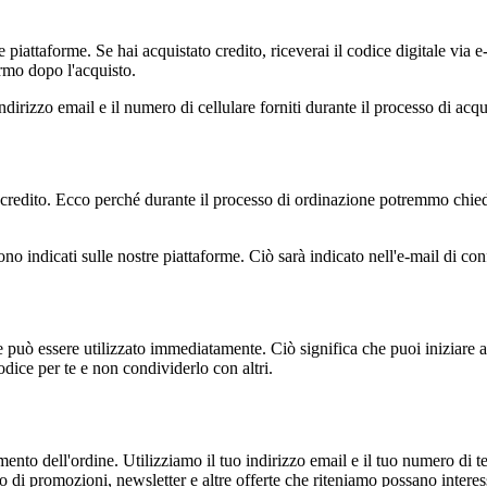
 piattaforme. Se hai acquistato credito, riceverai il codice digitale via e-
ermo dopo l'acquisto.
'indirizzo email e il numero di cellulare forniti durante il processo di acqu
 il credito. Ecco perché durante il processo di ordinazione potremmo chied
 sono indicati sulle nostre piattaforme. Ciò sarà indicato nell'e-mail di co
he può essere utilizzato immediatamente. Ciò significa che puoi iniziare 
codice per te e non condividerlo con altri.
mento dell'ordine. Utilizziamo il tuo indirizzo email e il tuo numero di tel
io di promozioni, newsletter e altre offerte che riteniamo possano interess