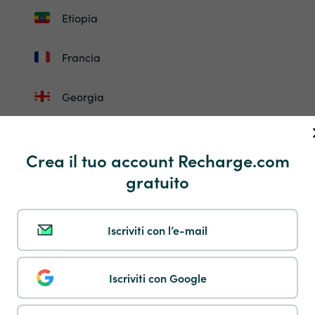
Etiopia
Francia
Georgia
Gibilterra
Crea il tuo account Recharge.com
Guadalupa
gratuito
Guinea-Bissau
Iscriviti con l’e-mail
Honduras
Iscriviti con Google
Ungheria