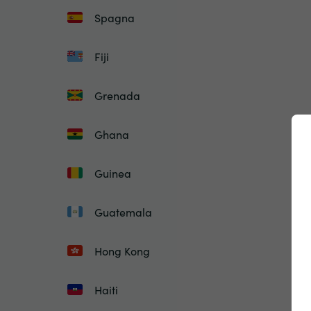
Spagna
Fiji
Grenada
Ghana
Guinea
Guatemala
Hong Kong
Haiti