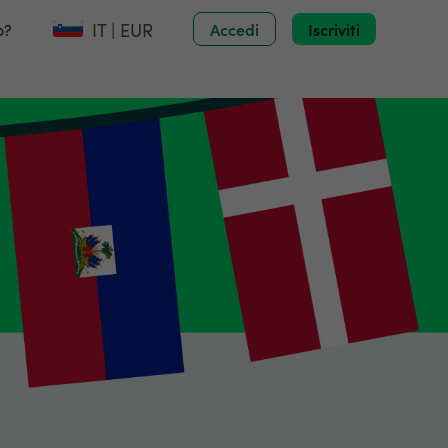
IT | EUR
o?
Accedi
Iscriviti