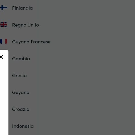
Finlandia
Regno Unito
Guyana Francese
Gambia
Grecia
Guyana
Croazia
Indonesia