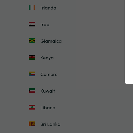
Irlanda
Iraq
Giamaica
Kenya
Comore
Kuwait
Libano
Sri Lanka