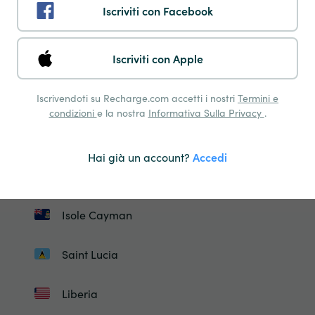
Iscriviti con Facebook
Israele
Islanda
Iscriviti con Apple
Giordania
Iscrivendoti su Recharge.com accetti i nostri
Termini e
condizioni
e la nostra
Informativa Sulla Privacy
.
Kirghizistan
Hai già un account?
Accedi
Saint Kitts E Nevis
Isole Cayman
Saint Lucia
Liberia