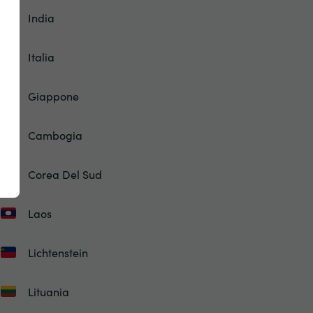
India
Italia
Giappone
Cambogia
Corea Del Sud
Laos
Lichtenstein
Lituania