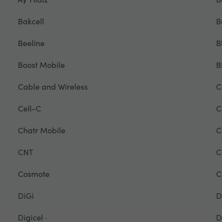
Bakcell
B
Beeline
B
Boost Mobile
B
Cable and Wireless
C
Cell-C
C
Chatr Mobile
C
CNT
C
Cosmote
C
DiGi
D
Digicel ·
D