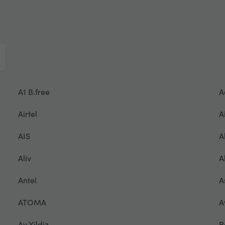
A1 B.free
A
Airtel
A
AIS
A
Aliv
A
Antel
A
ATOMA
A
Ay Yildiz
B