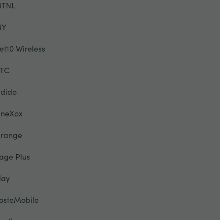
TNL
MY
et10 Wireless
TC
dido
neXox
range
age Plus
lay
osteMobile