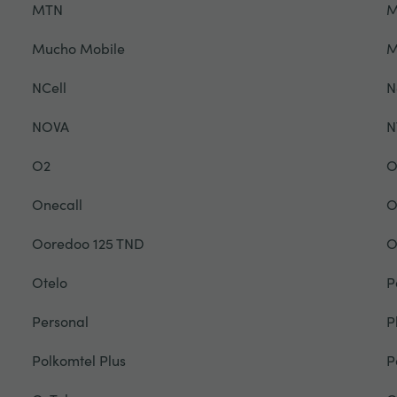
MTN
M
Mucho Mobile
NCell
N
NOVA
N
O2
O
Onecall
O
Ooredoo 125 TND
O
Otelo
P
Personal
P
Polkomtel Plus
P