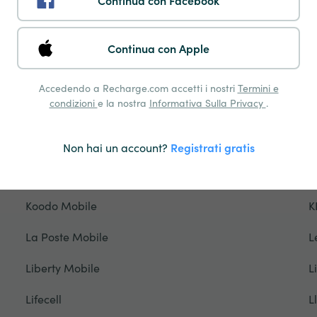
Continua con Facebook
Hablapp Ricarica
H
Continua con Apple
Halotel
H
Ho Mobile
H
Accedendo a Recharge.com accetti i nostri
Termini e
condizioni
e la nostra
Informativa Sulla Privacy
.
Iliad
I
Inwi
J
Non hai un account?
Registrati gratis
JIM Mobile
Ji
Koodo Mobile
K
La Poste Mobile
L
Liberty Mobile
L
Lifecell
L