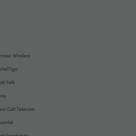
ccess Wireless
irtelTigo
ldi Talk
lou
sia Cell Telecom
vantel
abilonMobile