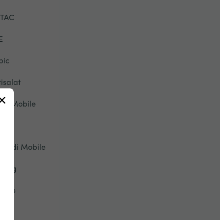
TAC
E
pic
tisalat
ive Mobile
onic
riendi Mobile
eorg
lobe
TT