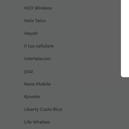
H2O Wireless
Halo Telco
Heyah
Il tuo cellulare
Intertelecom
Jazz
Kena Mobile
Kyivstar
Liberty Costa Rica
Life Wireless