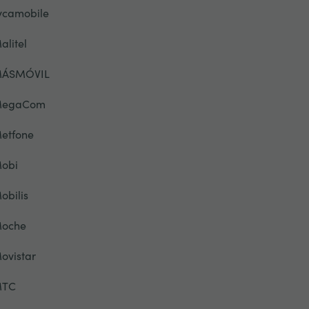
ycamobile
alitel
ÁSMÓVIL
egaCom
etfone
obi
obilis
oche
ovistar
TC