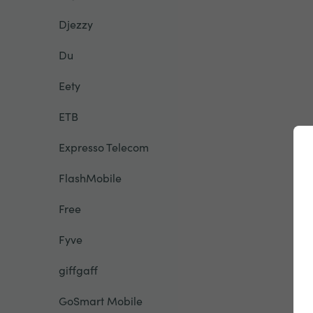
Djezzy
Du
Eety
ETB
Expresso Telecom
FlashMobile
Free
Fyve
giffgaff
GoSmart Mobile