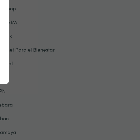
alebop
elloSIM
otlink
nternet Para el Bienestar
awwal
o
PN
ebara
ibon
lamaya