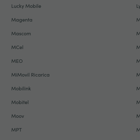
Lucky Mobile
L
Magenta
M
Mascom
M
MCel
M
MEO
M
MiMovil Ricarica
M
Mobilink
M
Mobitel
M
Moov
M
MPT
M