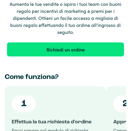
Aumenta le tue vendite o ispira i tuoi team con buoni
regalo per incentivi di marketing e premi per i
dipendenti. Ottieni un facile accesso a migliaia di
buoni regalo effettuando il tuo ordine all'ingrosso di
seguito.
Richiedi un ordine
Come funziona?
1
2
Effettua la tua richiesta d'ordine
Approv
Facci sapere nel modulo di richiesta
Convalid