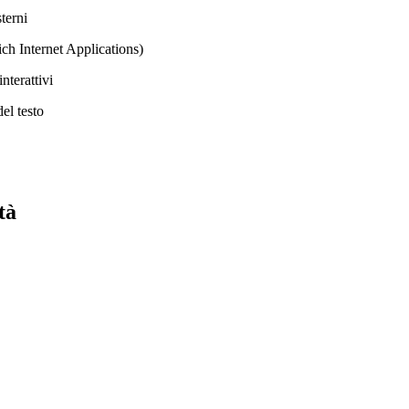
sterni
ch Internet Applications)
nterattivi
el testo
tà