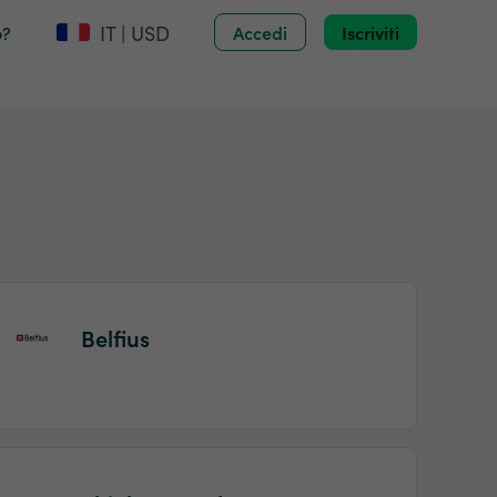
IT | USD
o?
Accedi
Iscriviti
Belfius