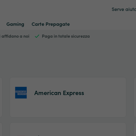
Serve aiut
Gaming
Carte Prepagate
si affidano a noi
Paga in totale sicurezza
American Express
Item
1
of
2