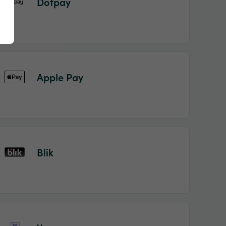
Dotpay
Apple Pay
Blik