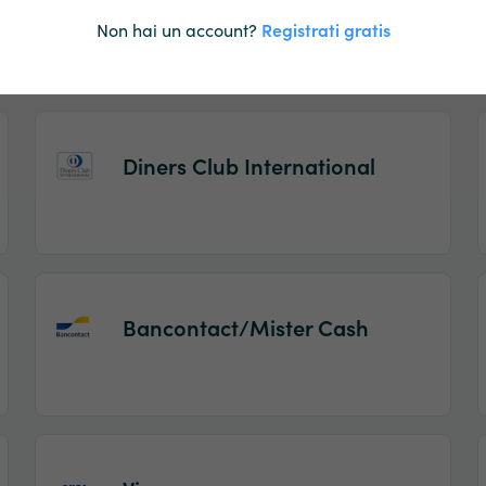
Maestro
Non hai un account?
Registrati gratis
Diners Club International
Bancontact/Mister Cash