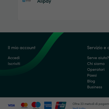
Alipay
Il mio account
Servizio e 
Accedi
Serve aiuto?
Iscriviti
Chi siamo
Operatori
Paesi
Blog
Business
Oltre 33 metodi di paga
Vedi tutto