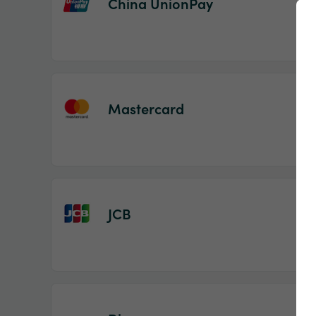
China UnionPay
Mastercard
JCB