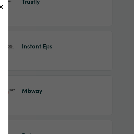
Trustly
Instant Eps
Mbway