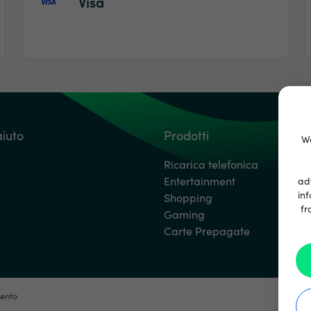
Visa
aiuto
Prodotti
We
Ricarica telefonica
Entertainment
ad
inf
Shopping
fr
Gaming
Carte Prepagate
mento