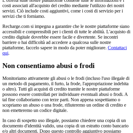
L'offerta sulle nostre piattaforme contiene tutte le informazioni e i
costi associati all'acquisto del credito mediante l'utilizzo dei nostri
servizi. Ciò include costi aggiuntivi, come i costi di servizio per i
servizi che ti forniamo.
Recharge.com si impegna a garantire che le nostre piattaforme siano
accessibili e comprensibili per i clienti di tutte le abilità. L'acquisto di
credito digitale dovrebbe essere facile e divertente. Se incontri
barriere o hai difficoltà ad accedere a qualcosa sulle nostre
piattaforme, faccelo sapere in modo da poter migliorare.
Contattaci
qui
.
Non consentiamo abusi o frodi
Monitoriamo attivamente gli abusi o le frodi (incluso l'uso illegale di
un metodo di pagamento, il furto, la frode, l'appropriazione indebita
o altro). Tutti gli acquisti di credito tramite le nostre piattaforme
possono essere controllati per individuare eventuali abusi o frodi. A
tal fine collaboriamo con terze parti. Non appena sospettiamo o
scopriamo un abuso o una frode, rifiuteremo un ordine di credito e
non emetteremo un codice digitale.
In caso di sospetto uso illegale, possiamo chiedere una copia di un
documento d'identità valido, una copia di un estratto conto bancario
e/o altri documenti. Dopo questo controllo aggiuntivo possiamo