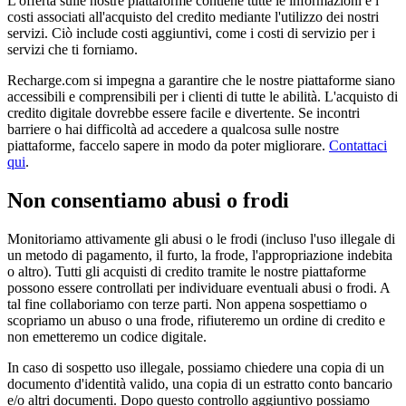
L'offerta sulle nostre piattaforme contiene tutte le informazioni e i
costi associati all'acquisto del credito mediante l'utilizzo dei nostri
servizi. Ciò include costi aggiuntivi, come i costi di servizio per i
servizi che ti forniamo.
Recharge.com si impegna a garantire che le nostre piattaforme siano
accessibili e comprensibili per i clienti di tutte le abilità. L'acquisto di
credito digitale dovrebbe essere facile e divertente. Se incontri
barriere o hai difficoltà ad accedere a qualcosa sulle nostre
piattaforme, faccelo sapere in modo da poter migliorare.
Contattaci
qui
.
Non consentiamo abusi o frodi
Monitoriamo attivamente gli abusi o le frodi (incluso l'uso illegale di
un metodo di pagamento, il furto, la frode, l'appropriazione indebita
o altro). Tutti gli acquisti di credito tramite le nostre piattaforme
possono essere controllati per individuare eventuali abusi o frodi. A
tal fine collaboriamo con terze parti. Non appena sospettiamo o
scopriamo un abuso o una frode, rifiuteremo un ordine di credito e
non emetteremo un codice digitale.
In caso di sospetto uso illegale, possiamo chiedere una copia di un
documento d'identità valido, una copia di un estratto conto bancario
e/o altri documenti. Dopo questo controllo aggiuntivo possiamo