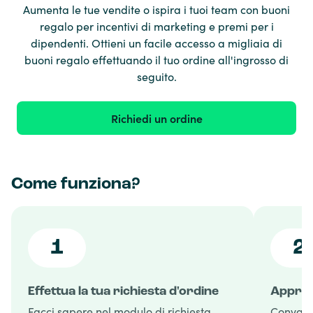
Aumenta le tue vendite o ispira i tuoi team con buoni
regalo per incentivi di marketing e premi per i
dipendenti. Ottieni un facile accesso a migliaia di
buoni regalo effettuando il tuo ordine all'ingrosso di
seguito.
Richiedi un ordine
Come funziona?
1
2
Effettua la tua richiesta d'ordine
Approv
Facci sapere nel modulo di richiesta
Convalid