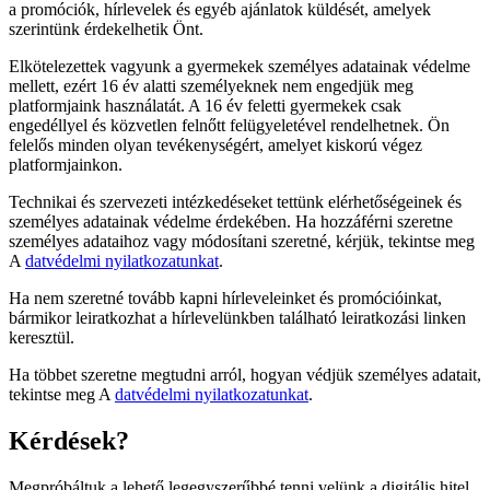
a promóciók, hírlevelek és egyéb ajánlatok küldését, amelyek
szerintünk érdekelhetik Önt.
Elkötelezettek vagyunk a gyermekek személyes adatainak védelme
mellett, ezért 16 év alatti személyeknek nem engedjük meg
platformjaink használatát. A 16 év feletti gyermekek csak
engedéllyel és közvetlen felnőtt felügyeletével rendelhetnek. Ön
felelős minden olyan tevékenységért, amelyet kiskorú végez
platformjainkon.
Technikai és szervezeti intézkedéseket tettünk elérhetőségeinek és
személyes adatainak védelme érdekében. Ha hozzáférni szeretne
személyes adataihoz vagy módosítani szeretné, kérjük, tekintse meg
A
datvédelmi nyilatkozatunkat
.
Ha nem szeretné tovább kapni hírleveleinket és promócióinkat,
bármikor leiratkozhat a hírlevelünkben található leiratkozási linken
keresztül.
Ha többet szeretne megtudni arról, hogyan védjük személyes adatait,
tekintse meg A
datvédelmi nyilatkozatunkat
.
Kérdések?
Megpróbáltuk a lehető legegyszerűbbé tenni velünk a digitális hitel