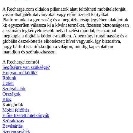
A Recharge.com oldalon pillanatok alatt feltöltheti mobiltelefonját,
vásárolhat játékutalványokat vagy előre fizetett kártyákat.
Platformunkat a gyorsaság és a megbízhatóság jegyében alakítottuk
ki; egyszerűen válassza ki a kívánt terméket, fizessen biztonságosan
a számára legkényelmesebb helyi fizetési móddal, és azonnal
megkapja a digitális kódot e-mailben. A pénzügyi rugalmasság és a
globális összeköttetés elkötelezett hívei vagyunk, így biztosítva,
hogy bárhol is tartózkodjon a világon, mindig kapcsolatban
maradjon és szórakozhasson.
A Recharge.comról
Segítségre van szüksége?
Hogyan működik?
Rólunk
Üzleti
Szolgáltatók
Országok
Blog
Kategóriák
Mobil feltöltés
Előre fizetett hitelkártyák
Szórakozás
Bevásárlás
Szerencsejáték