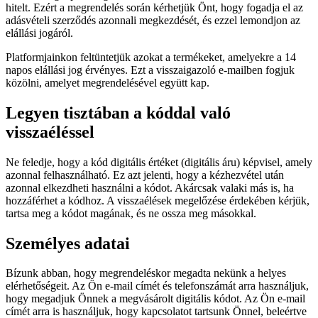
hitelt. Ezért a megrendelés során kérhetjük Önt, hogy fogadja el az
adásvételi szerződés azonnali megkezdését, és ezzel lemondjon az
elállási jogáról.
Platformjainkon feltüntetjük azokat a termékeket, amelyekre a 14
napos elállási jog érvényes. Ezt a visszaigazoló e-mailben fogjuk
közölni, amelyet megrendelésével együtt kap.
Legyen tisztában a kóddal való
visszaéléssel
Ne feledje, hogy a kód digitális értéket (digitális áru) képvisel, amely
azonnal felhasználható. Ez azt jelenti, hogy a kézhezvétel után
azonnal elkezdheti használni a kódot. Akárcsak valaki más is, ha
hozzáférhet a kódhoz. A visszaélések megelőzése érdekében kérjük,
tartsa meg a kódot magának, és ne ossza meg másokkal.
Személyes adatai
Bízunk abban, hogy megrendeléskor megadta nekünk a helyes
elérhetőségeit. Az Ön e-mail címét és telefonszámát arra használjuk,
hogy megadjuk Önnek a megvásárolt digitális kódot. Az Ön e-mail
címét arra is használjuk, hogy kapcsolatot tartsunk Önnel, beleértve