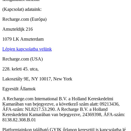
(Kapcsolat) adataink:
Recharge.com (Európa)
Amszteldijk 216
1079 LK Amszterdam
Lépjen kapcsolatba velünk
Recharge.com (USA)
228. keleti 45. utca,
Lakosztály 9E, NY 10017, New York
Egyesült Államok
A Recharge.com International B.V. a Holland Kereskedelmi
Kamarában van bejegyezve, a következő szám alatt: 09213436,
ÁFA-szám: NL8217.53.290. A Recharge B.V. a Holland
Kereskedelmi Kamarában van bejegyezve, 24369398, ÁFA-szám:
8138.82.308.B.01
Platformjainkon található GYIK űrlapon keresztül is kapcsolatba lé