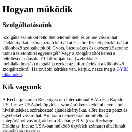
Hogyan működik
Szolgáltatásaink
Szolgáltatásainkkal feltölthet telefonhitelt, és online vásárolhat
játékkártyákat, szórakoztató kártyákat és előre fizetett pénzkártyákat
különböző szolgáltatóktól. Gyors, biztonságos és egyszerű.Szeretné
tudni a telefonhitel egyenlegét? Vagy a szolgáltatótól keresi a
feltöltési utasításokat? Platformjainkon (weboldal és
mobilalkalmazás) megtalálja ezeket az információkat a különböző
szolgáltatókról. Ha további kérdése van, kérjük, nézze meg a
GYIK
oldalunkat
.
Kik vagyunk
A Recharge.com a Recharge.com International B.V. (és a Rapido
US, Inc. az USA-beli ügyfelek számára) kereskedelmi neve, ahol
híváshiteleket, szórakoztató ajándékkártyákat, előre fizetett pénzt és
egyebeket vásárolhat. Amikor a nemzetközi mobilfeltöltő
kategóriából vásárol, akkor a Recharge B.V. (és a Recharge
Holdings, Inc. az USA-ban működő ügyfelek számára) által kínált
szolgáltatást használ