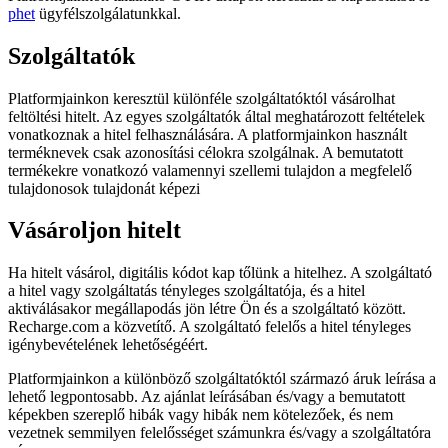
phet
ügyfélszolgálatunkkal.
Szolgáltatók
Platformjainkon keresztül különféle szolgáltatóktól vásárolhat
feltöltési hitelt. Az egyes szolgáltatók által meghatározott feltételek
vonatkoznak a hitel felhasználására. A platformjainkon használt
terméknevek csak azonosítási célokra szolgálnak. A bemutatott
termékekre vonatkozó valamennyi szellemi tulajdon a megfelelő
tulajdonosok tulajdonát képezi
Vásároljon hitelt
Ha hitelt vásárol, digitális kódot kap tőlünk a hitelhez. A szolgáltató
a hitel vagy szolgáltatás tényleges szolgáltatója, és a hitel
aktiválásakor megállapodás jön létre Ön és a szolgáltató között.
Recharge.com a közvetítő. A szolgáltató felelős a hitel tényleges
igénybevételének lehetőségéért.
Platformjainkon a különböző szolgáltatóktól származó áruk leírása a
lehető legpontosabb. Az ajánlat leírásában és/vagy a bemutatott
képekben szereplő hibák vagy hibák nem kötelezőek, és nem
vezetnek semmilyen felelősséget számunkra és/vagy a szolgáltatóra