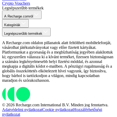
Crypto Vouchers
Legnépszerűbb termékek
A Recharge.comról
Kategóriák
Legnépszerűbb termékek
A Recharge.com oldalon pillanatok alatt feltöltheti mobiltelefonját,
vásárolhat játékutalványokat vagy előre fizetett kártyákat.
Platformunkat a gyorsaság és a megbízhatóság jegyében alakítottuk
ki; egyszerűen válassza ki a kívánt terméket, fizessen biztonságosan
a számára legkényelmesebb helyi fizetési móddal, és azonnal
megkapja a digitális kódot e-mailben. A pénzügyi rugalmasság és a
globális összeköttetés elkötelezett hívei vagyunk, így biztosítva,
hogy bárhol is tartózkodjon a világon, mindig kapcsolatban
maradjon és szórakozhasson.
© 2026 Recharge.com International B.V. Minden jog fenntartva.
Adatvédelmi nyilatkozat
Cookie nyilatkozat
Hozzáférhetőségi
nyilatkozat