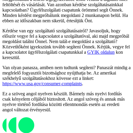
feltöltését és vásárlását. Van azonban kérdése szolgáltatásainkkal
kapcsolatban? Ügyfélszolgálati csapatunk örömmel segít Önnek.
Minden kérdést megpróbálunk megoldani 2 munkanapon belül. Ha
ebben az időszakban nem sikerül, értesítjük Önt.
Kérdése van egy szolgáltató szolgáltatásairól? Javasoljuk, hogy
először vegye fel a kapcsolatot a szolgáltatóval, aki majd megpróbál
megoldást találni Önnel. Nem talál-e megoldást a szolgáltató?
Közvetítőként igyekszünk tovább segíteni Önnek. Kérjük, vegye fel
a kapcsolatot ügyfélszolgálati csapatunkkal a
GYIK oldalun
kon
keresztül.
Van olyan panasza, amiben nem tudtunk segíteni? Panaszát mindig a
megfelelő fogyasztói bizottsághoz nyújthatja be. Az amerikai
székhelyű szolgáltatásokhoz kövesse ezt a linket:
https://www.usa.gov/consumer-complaints
.
Ez a szöveg angol nyelven készült. Bármely más nyelvi fordítás
csak kényelem céljából biztosított. Az angol szöveg és annak más
nyelvre történő fordítása közötti ellentmondás esetén az eredeti
angol változat érvényesül.