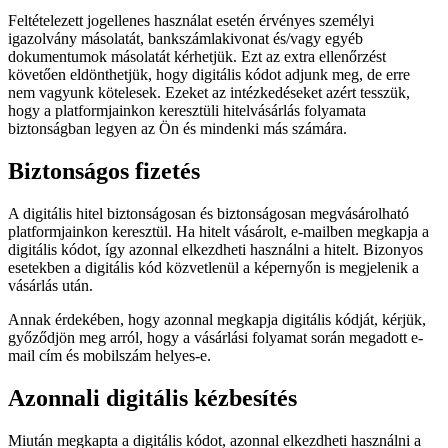
Feltételezett jogellenes használat esetén érvényes személyi
igazolvány másolatát, bankszámlakivonat és/vagy egyéb
dokumentumok másolatát kérhetjük. Ezt az extra ellenőrzést
követően eldönthetjük, hogy digitális kódot adjunk meg, de erre
nem vagyunk kötelesek. Ezeket az intézkedéseket azért tesszük,
hogy a platformjainkon keresztüli hitelvásárlás folyamata
biztonságban legyen az Ön és mindenki más számára.
Biztonságos fizetés
A digitális hitel biztonságosan és biztonságosan megvásárolható
platformjainkon keresztül. Ha hitelt vásárolt, e-mailben megkapja a
digitális kódot, így azonnal elkezdheti használni a hitelt. Bizonyos
esetekben a digitális kód közvetlenül a képernyőn is megjelenik a
vásárlás után.
Annak érdekében, hogy azonnal megkapja digitális kódját, kérjük,
győződjön meg arról, hogy a vásárlási folyamat során megadott e-
mail cím és mobilszám helyes-e.
Azonnali digitális kézbesítés
Miután megkapta a digitális kódot, azonnal elkezdheti használni a