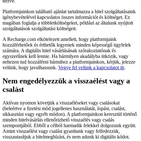
nézve.
Platformjainkon található ajánlat tartalmazza a hitel szolgáltatásaink
igénybevételével kapcsolatos összes információt és költséget. Ez
magában foglalja a többletköltségeket, például az általunk nyújtott
szolgáltatások szolgáltatási költségeit.
A Recharge.com elkötelezett amellett, hogy platformjaink
hozzáférhetőek és érthetők legyenek minden képességű ügyfelek
számára. A digitális hitel vásárlásának szórakoztatónak és
egyszerűnek kell lennie. Ha bármilyen akadályba ütközik, vagy
nehezen tud hozzáférni bármihez a platformjainkon, kérjük, jelezze
velünk, hogy javulhassunk.
Vegye fel velünk a kapcsolatot itt
.
Nem engedélyezzük a visszaélést vagy a
csalást
Aktívan nyomon követjük a visszaéléseket vagy csalásokat
(beleértve a fizetési mód jogellenes használatát, lopást, csalást,
sikkasztást vagy egyéb módon). A platformjainkon keresztül történő
minden hitelvásárlás ellenőrizhető visszaélés vagy csalás
szempontjából. Ebből a célból harmadik felekkel dolgozunk együtt.
Amint visszaélést vagy csalást gyanítunk vagy felfedezzük,
visszautasítjuk a hitelmegbízást, és nem adunk ki digitális kódot.