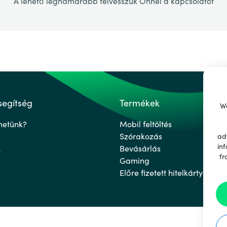
A lehető leghamarabb felvesszük Önnel a kapcsolatot
segítség
Termékek
We
hetünk?
Mobil feltöltés
Szórakozás
ad
inf
k
Bevásárlás
fr
Gaming
Előre fizetett hitelkártyák