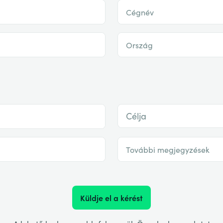
Cégnév
Ország
Célja
További megjegyzések
Küldje el a kérést