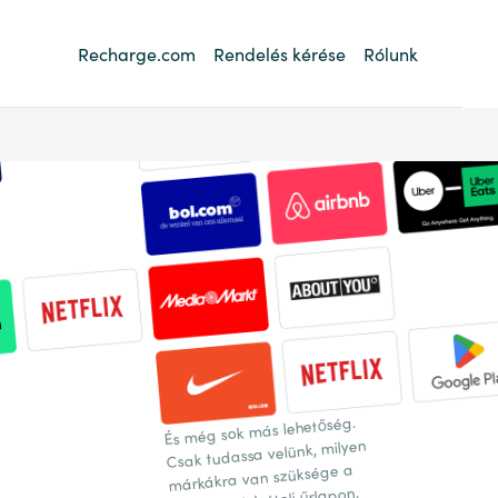
Recharge.com
Rendelés kérése
Rólunk
És még sok más lehetőség.
Csak tudassa velünk, milyen
márkákra van szüksége a