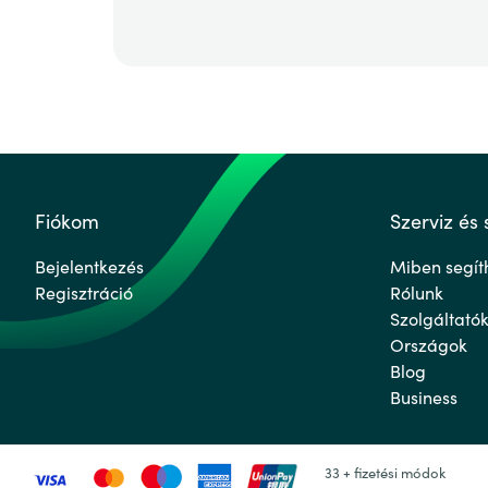
Fiókom
Szerviz és 
Bejelentkezés
Miben segít
Regisztráció
Rólunk
Szolgáltató
Országok
Blog
Business
33 + fizetési módok