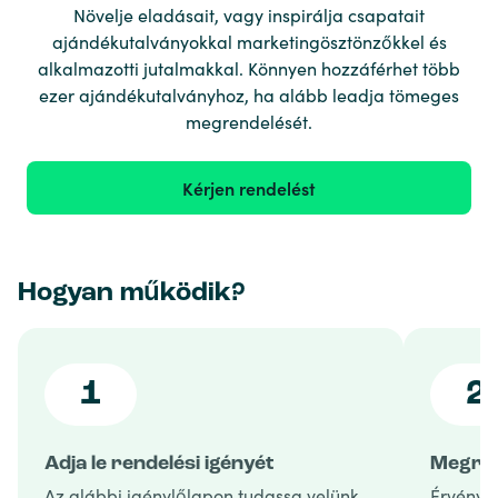
Növelje eladásait, vagy inspirálja csapatait
ajándékutalványokkal marketingösztönzőkkel és
alkalmazotti jutalmakkal. Könnyen hozzáférhet több
ezer ajándékutalványhoz, ha alább leadja tömeges
megrendelését.
Kérjen rendelést
Hogyan működik?
1
2
Adja le rendelési igényét
Megren
Az alábbi igénylőlapon tudassa velünk,
Érvényes