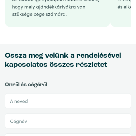
hogy mely ajándékkártyákra van
és elkés
szüksége cége számára.
Ossza meg velünk a rendelésével
kapcsolatos összes részletet
Önről és cégéről
A neved
Cégnév