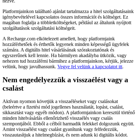
nézve.
Platformjainkon található ajánlat tartalmazza a hitel szolgáltatásaink
igénybevételével kapcsolatos összes információt és költséget. Ez
magában foglalja a többletköltségeket, például az általunk nyújtott
szolgáltatások szolgáltatási költségeit.
A Recharge.com elkötelezett amellett, hogy platformjaink
hozzáférhetőek és érthetők legyenek minden képességű ügyfelek
számára. A digitális hitel vásárlásának szórakoztatónak és
egyszerűnek kell lennie. Ha bármilyen akadályba ütközik, vagy
nehezen tud hozzáférni bármihez a platformjainkon, kérjük, jelezze
velünk, hogy javulhassunk.
Vegye fel velünk a kapcsolatot itt
.
Nem engedélyezzük a visszaélést vagy a
csalást
Aktívan nyomon követjük a visszaéléseket vagy csalásokat
(beleértve a fizetési mód jogellenes használatát, lopást, csalást,
sikkasztást vagy egyéb módon). A platformjainkon keresztül történő
minden hitelvásárlás ellenőrizhető visszaélés vagy csalás
szempontjából. Ebből a célból harmadik felekkel dolgozunk együtt.
Amint visszaélést vagy csalást gyanítunk vagy felfedezzük,
visszautasítjuk a hitelmegbízást, és nem adunk ki digitális kódot.