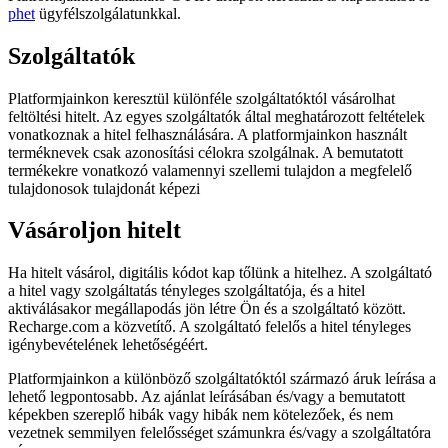
phet
ügyfélszolgálatunkkal.
Szolgáltatók
Platformjainkon keresztül különféle szolgáltatóktól vásárolhat
feltöltési hitelt. Az egyes szolgáltatók által meghatározott feltételek
vonatkoznak a hitel felhasználására. A platformjainkon használt
terméknevek csak azonosítási célokra szolgálnak. A bemutatott
termékekre vonatkozó valamennyi szellemi tulajdon a megfelelő
tulajdonosok tulajdonát képezi
Vásároljon hitelt
Ha hitelt vásárol, digitális kódot kap tőlünk a hitelhez. A szolgáltató
a hitel vagy szolgáltatás tényleges szolgáltatója, és a hitel
aktiválásakor megállapodás jön létre Ön és a szolgáltató között.
Recharge.com a közvetítő. A szolgáltató felelős a hitel tényleges
igénybevételének lehetőségéért.
Platformjainkon a különböző szolgáltatóktól származó áruk leírása a
lehető legpontosabb. Az ajánlat leírásában és/vagy a bemutatott
képekben szereplő hibák vagy hibák nem kötelezőek, és nem
vezetnek semmilyen felelősséget számunkra és/vagy a szolgáltatóra