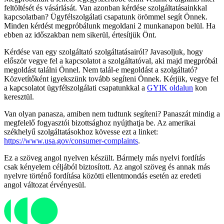
feltöltését és vásárlását. Van azonban kérdése szolgáltatásainkkal
kapcsolatban? Ügyfélszolgálati csapatunk örömmel segít Önnek.
Minden kérdést megpróbálunk megoldani 2 munkanapon belül. Ha
ebben az időszakban nem sikerül, értesítjük Önt.
Kérdése van egy szolgáltató szolgáltatásairól? Javasoljuk, hogy
először vegye fel a kapcsolatot a szolgáltatóval, aki majd megpróbál
megoldást találni Önnel. Nem talál-e megoldást a szolgáltató?
Közvetítőként igyekszünk tovább segíteni Önnek. Kérjük, vegye fel
a kapcsolatot ügyfélszolgálati csapatunkkal a
GYIK oldalun
kon
keresztül.
Van olyan panasza, amiben nem tudtunk segíteni? Panaszát mindig a
megfelelő fogyasztói bizottsághoz nyújthatja be. Az amerikai
székhelyű szolgáltatásokhoz kövesse ezt a linket:
https://www.usa.gov/consumer-complaints
.
Ez a szöveg angol nyelven készült. Bármely más nyelvi fordítás
csak kényelem céljából biztosított. Az angol szöveg és annak más
nyelvre történő fordítása közötti ellentmondás esetén az eredeti
angol változat érvényesül.