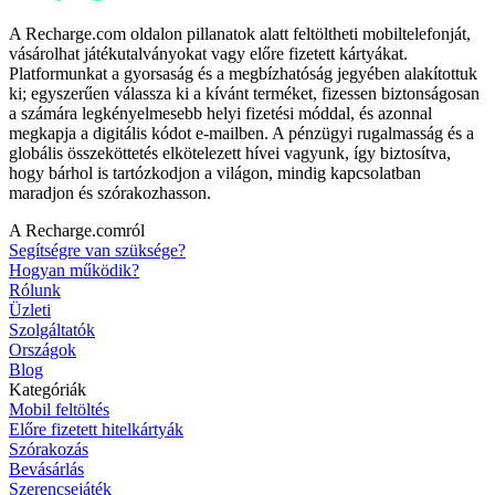
A Recharge.com oldalon pillanatok alatt feltöltheti mobiltelefonját,
vásárolhat játékutalványokat vagy előre fizetett kártyákat.
Platformunkat a gyorsaság és a megbízhatóság jegyében alakítottuk
ki; egyszerűen válassza ki a kívánt terméket, fizessen biztonságosan
a számára legkényelmesebb helyi fizetési móddal, és azonnal
megkapja a digitális kódot e-mailben. A pénzügyi rugalmasság és a
globális összeköttetés elkötelezett hívei vagyunk, így biztosítva,
hogy bárhol is tartózkodjon a világon, mindig kapcsolatban
maradjon és szórakozhasson.
A Recharge.comról
Segítségre van szüksége?
Hogyan működik?
Rólunk
Üzleti
Szolgáltatók
Országok
Blog
Kategóriák
Mobil feltöltés
Előre fizetett hitelkártyák
Szórakozás
Bevásárlás
Szerencsejáték