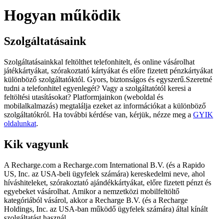
Hogyan működik
Szolgáltatásaink
Szolgáltatásainkkal feltölthet telefonhitelt, és online vásárolhat
játékkártyákat, szórakoztató kártyákat és előre fizetett pénzkártyákat
különböző szolgáltatóktól. Gyors, biztonságos és egyszerű.Szeretné
tudni a telefonhitel egyenlegét? Vagy a szolgáltatótól keresi a
feltöltési utasításokat? Platformjainkon (weboldal és
mobilalkalmazás) megtalálja ezeket az információkat a különböző
szolgáltatókról. Ha további kérdése van, kérjük, nézze meg a
GYIK
oldalunkat
.
Kik vagyunk
A Recharge.com a Recharge.com International B.V. (és a Rapido
US, Inc. az USA-beli ügyfelek számára) kereskedelmi neve, ahol
híváshiteleket, szórakoztató ajándékkártyákat, előre fizetett pénzt és
egyebeket vásárolhat. Amikor a nemzetközi mobilfeltöltő
kategóriából vásárol, akkor a Recharge B.V. (és a Recharge
Holdings, Inc. az USA-ban működő ügyfelek számára) által kínált
szolgáltatást használ