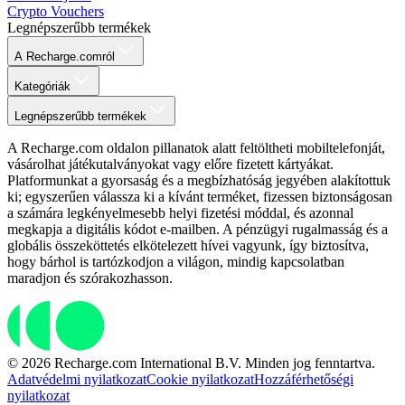
Crypto Vouchers
Legnépszerűbb termékek
A Recharge.comról
Kategóriák
Legnépszerűbb termékek
A Recharge.com oldalon pillanatok alatt feltöltheti mobiltelefonját,
vásárolhat játékutalványokat vagy előre fizetett kártyákat.
Platformunkat a gyorsaság és a megbízhatóság jegyében alakítottuk
ki; egyszerűen válassza ki a kívánt terméket, fizessen biztonságosan
a számára legkényelmesebb helyi fizetési móddal, és azonnal
megkapja a digitális kódot e-mailben. A pénzügyi rugalmasság és a
globális összeköttetés elkötelezett hívei vagyunk, így biztosítva,
hogy bárhol is tartózkodjon a világon, mindig kapcsolatban
maradjon és szórakozhasson.
© 2026 Recharge.com International B.V. Minden jog fenntartva.
Adatvédelmi nyilatkozat
Cookie nyilatkozat
Hozzáférhetőségi
nyilatkozat