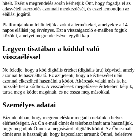
hitelt. Ezért a megrendelés során kérhetjük Önt, hogy fogadja el az
adásvételi szerződés azonnali megkezdését, és ezzel lemondjon az
elállási jogáról.
Platformjainkon feltüntetjük azokat a termékeket, amelyekre a 14
napos elállási jog érvényes. Ezt a visszaigazoló e-mailben fogjuk
közölni, amelyet megrendelésével együtt kap.
Legyen tisztában a kóddal való
visszaéléssel
Ne feledje, hogy a kód digitális értéket (digitális áru) képvisel, amely
azonnal felhasználható. Ez azt jelenti, hogy a kézhezvétel után
azonnal elkezdheti használni a kódot. Akárcsak valaki más is, ha
hozzáférhet a kódhoz. A visszaélések megelőzése érdekében kérjük,
tartsa meg a kódot magának, és ne ossza meg másokkal.
Személyes adatai
Bízunk abban, hogy megrendeléskor megadta nekünk a helyes
elérhetőségeit. Az Ön e-mail címét és telefonszámát arra használjuk,
hogy megadjuk Önnek a megvásárolt digitális kódot. Az Ön e-mail
címét arra is használjuk, hogy kapcsolatot tartsunk Önnel, beleértve