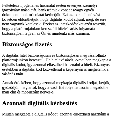
Feltételezett jogellenes használat esetén érvényes személyi
igazolvány másolatát, bankszámlakivonat és/vagy egyéb
dokumentumok másolatát kérhetjük. Ezt az extra ellenőrzést
követően eldönthetjük, hogy digitális kódot adjunk meg, de erre
nem vagyunk kötelesek. Ezeket az intézkedéseket azért tesszük,
hogy a platformjainkon keresztüli hitelvásárlás folyamata
biztonságban legyen az Ön és mindenki más számára.
Biztonságos fizetés
A digitális hitel biztonságosan és biztonságosan megvásárolható
platformjainkon keresztül. Ha hitelt vásárolt, e-mailben megkapja a
digitális kódot, így azonnal elkezdheti használni a hitelt. Bizonyos
esetekben a digitális kód közvetlenül a képernyőn is megjelenik a
vásárlás után.
Annak érdekében, hogy azonnal megkapja digitális kódját, kérjük,
győződjön meg arról, hogy a vásárlási folyamat során megadott e-
mail cím és mobilszám helyes-e.
Azonnali digitális kézbesítés
Miután megkapta a digitális kódot, azonnal elkezdheti használni a