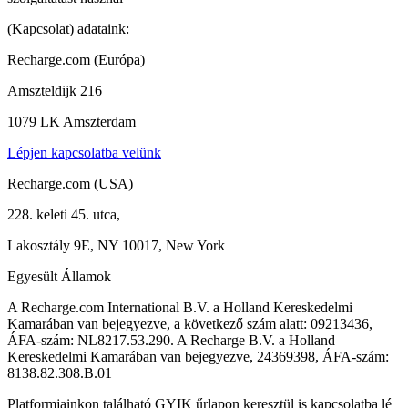
(Kapcsolat) adataink:
Recharge.com (Európa)
Amszteldijk 216
1079 LK Amszterdam
Lépjen kapcsolatba velünk
Recharge.com (USA)
228. keleti 45. utca,
Lakosztály 9E, NY 10017, New York
Egyesült Államok
A Recharge.com International B.V. a Holland Kereskedelmi
Kamarában van bejegyezve, a következő szám alatt: 09213436,
ÁFA-szám: NL8217.53.290. A Recharge B.V. a Holland
Kereskedelmi Kamarában van bejegyezve, 24369398, ÁFA-szám:
8138.82.308.B.01
Platformjainkon található GYIK űrlapon keresztül is kapcsolatba lé