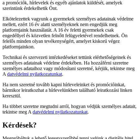
a promóciók, hírlevelek és egyéb ajánlatok küldését, amelyek
szerintünk érdekelhetik Önt.
Elkötelezettek vagyunk a gyermekek személyes adatainak védelme
mellett, ezért 16 év alatti személyeknek nem engedjük meg
platformjaink használatát. A 16 év feletti gyermekek csak
engedéllyel és közvetlen felnőtt felügyeletével rendelhetnek. Ön
felelős minden olyan tevékenységért, amelyet kiskorú végez
platformjainkon.
Technikai és szervezeti intézkedéseket tettünk elérhetőségeinek és
személyes adatainak védelme érdekében. Ha hozzáférni szeretne
személyes adataihoz vagy módosítani szeretné, kérjük, tekintse meg
A
datvédelmi nyilatkozatunkat
.
Ha nem szeretné tovább kapni hírleveleinket és promócióinkat,
bármikor leiratkozhat a hírlevelünkben található leiratkozási linken
keresztül.
Ha többet szeretne megtudni arról, hogyan védjük személyes adatait,
tekintse meg A
datvédelmi nyilatkozatunkat
.
Kérdések?
Megpróbáltuk a lehető legegyszerűbbé tenni velünk a digitális hitel