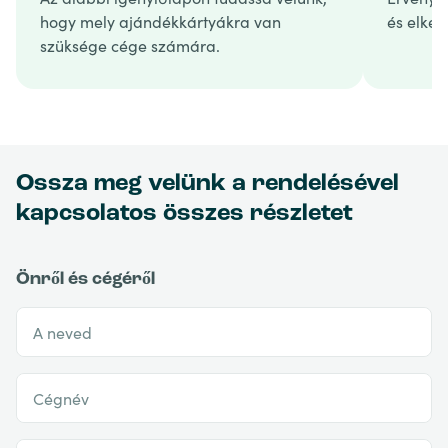
hogy mely ajándékkártyákra van
és elkés
szüksége cége számára.
Ossza meg velünk a rendelésével
kapcsolatos összes részletet
Önről és cégéről
A neved
Cégnév