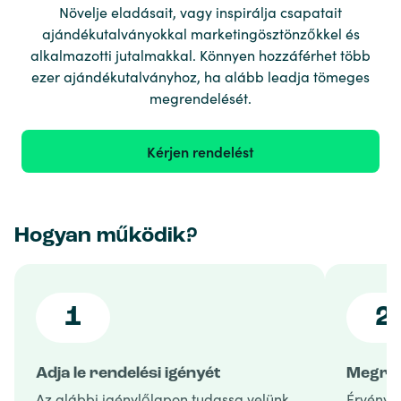
Növelje eladásait, vagy inspirálja csapatait
ajándékutalványokkal marketingösztönzőkkel és
alkalmazotti jutalmakkal. Könnyen hozzáférhet több
ezer ajándékutalványhoz, ha alább leadja tömeges
megrendelését.
Kérjen rendelést
Hogyan működik?
1
2
Adja le rendelési igényét
Megren
Az alábbi igénylőlapon tudassa velünk,
Érvényes