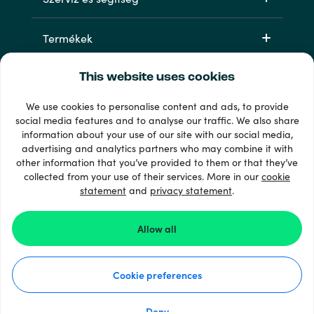
Termékek
This website uses cookies
We use cookies to personalise content and ads, to provide
social media features and to analyse our traffic. We also share
information about your use of our site with our social media,
advertising and analytics partners who may combine it with
other information that you’ve provided to them or that they’ve
33 + fizetési módok
collected from your use of their services. More in our
cookie
Lásd mindet
statement
and
privacy statement
.
Allow all
© 2026 Recharge.com
Cookie preferences
Hogyan működik?
Adatvédelmi nyilatkozat
Cookie nyilatkozat
Deny