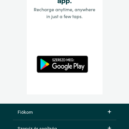
app.
Recharge anytime, anywhere
in just a few taps.
Fiókom
Szerviz és segítség