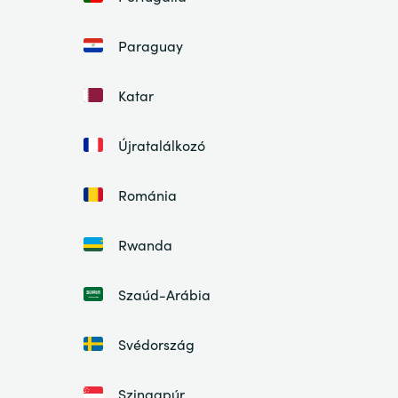
Paraguay
Katar
Újratalálkozó
Románia
Rwanda
Szaúd-Arábia
Svédország
Szingapúr