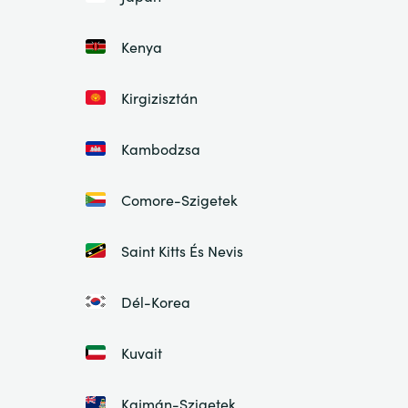
Kenya
Kirgizisztán
Kambodzsa
Comore-Szigetek
Saint Kitts És Nevis
Dél-Korea
Kuvait
Kajmán-Szigetek