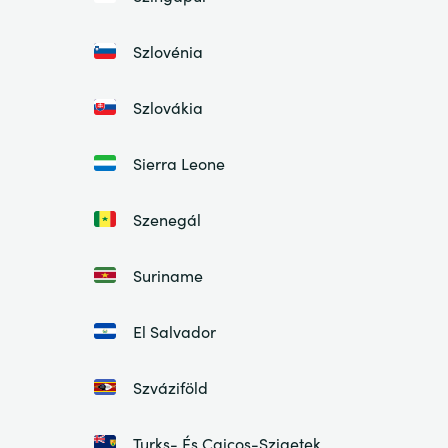
Szlovénia
Szlovákia
Sierra Leone
Szenegál
Suriname
El Salvador
Szváziföld
Turks- És Caicos-Szigetek