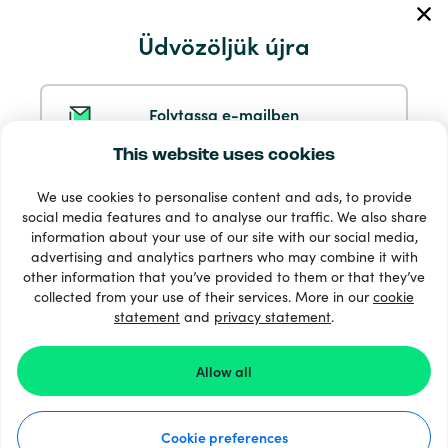
Üdvözöljük újra
Szerviz és segítség
Termékek
Folytassa e-mailben
This website uses cookies
Folytatás a Google-lal
We use cookies to personalise content and ads, to provide
social media features and to analyse our traffic. We also share
information about your use of our site with our social media,
Folytatás a Facebookkal
advertising and analytics partners who may combine it with
other information that you’ve provided to them or that they’ve
33 + fizetési módok
collected from your use of their services. More in our
cookie
Lásd mindet
statement
and
privacy statement
.
Folytatás az Apple-lel
Allow all
A Recharge.com oldalra történő bejelentkezéssel Ön
© 2026 Recharge.com
elfogadja a
Feltételek és feltételek
és a
Adatvédelmi
Nyilatkozat
oldalainkat.
Cookie preferences