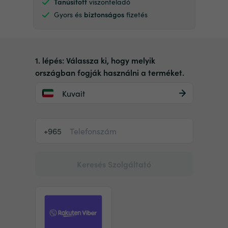
Tanúsított
viszonteladó
Gyors és
biztonságos
fizetés
1. lépés: Válassza ki, hogy melyik
országban fogják használni a terméket.
Kuvait
+965
Keresés Szolgáltató