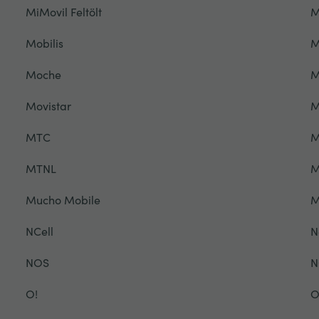
MiMovil Feltölt
M
Mobilis
M
Moche
M
Movistar
M
MTC
M
MTNL
M
Mucho Mobile
NCell
N
NOS
N
O!
O