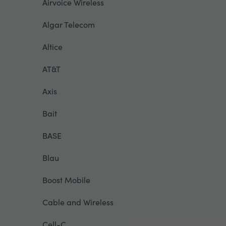
Airvoice Wireless
Algar Telecom
Altice
AT&T
Axis
Bait
BASE
Blau
Boost Mobile
Cable and Wireless
Cell-C