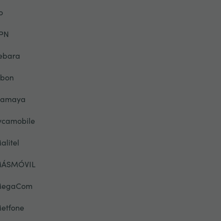
o
PN
ebara
ibon
lamaya
ycamobile
alitel
ÁSMÓVIL
egaCom
etfone