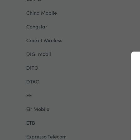
China Mobile
Congstar
Cricket Wireless
DIGI mobil
DITO
DTAC
EE
Eir Mobile
ETB
Expresso Telecom