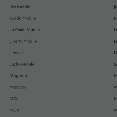
JIM Mobile
Ji
Koodo Mobile
K
La Poste Mobile
L
Liberty Mobile
L
Lifecell
L
Lucky Mobile
L
Magenta
M
Mascom
M
MCel
M
MEO
M