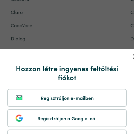
Claro
C
CoopVoce
C
Dialog
D
Digi Mobil
D
Djezzy
D
Hozzon létre ingyenes feltöltési
fiókot
Du
E
Eety
E
Regisztráljon e-mailben
Entel
E
Ethiotelecom
E
Regisztráljon a Google-nál
Fastweb
F