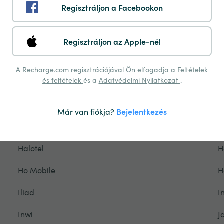
Regisztráljon a Facebookon
Flow
F
Freedom Mobile
F
Regisztráljon az Apple-nél
Gamcel
G
A Recharge.com regisztrációjával Ön elfogadja a
Feltételek
és feltételek
és a
Adatvédelmi Nyilatkozat
.
Glo
G
Grameenphone
G
Már van fiókja?
Bejelentkezés
Hablapp
H
Halotel
H
Ho Mobile
H
Iliad
I
Inwi
J