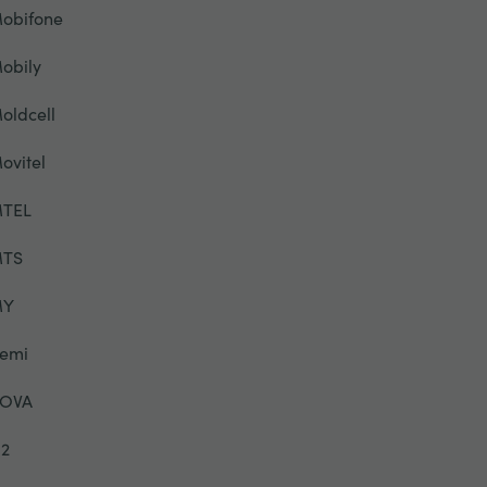
obifone
obily
oldcell
ovitel
TEL
TS
MY
emi
OVA
2