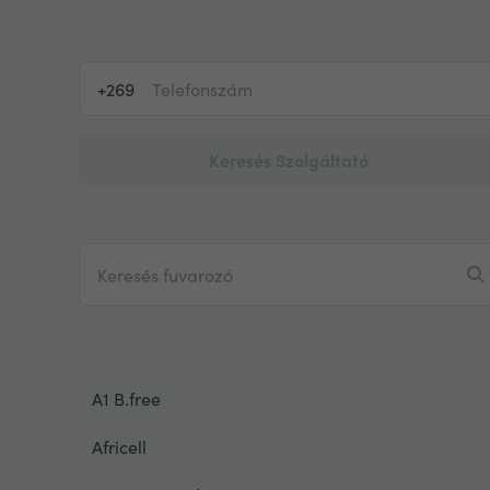
+269
Keresés Szolgáltató
A1 B.free
Africell