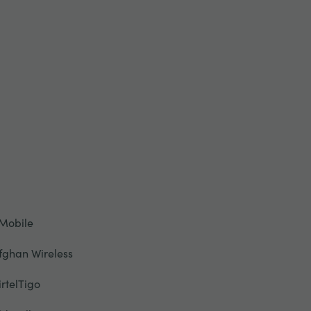
Mobile
fghan Wireless
irtelTigo