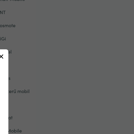
NT
osmote
iGi
igicel
rei
-Plus
gyszerű mobil
pic
tisalat
ive Mobile