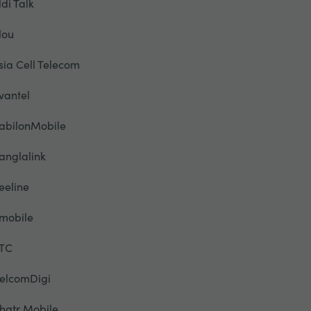
ldi Talk
lou
sia Cell Telecom
vantel
abilonMobile
anglalink
eeline
mobile
TC
elcomDigi
hatr Mobile