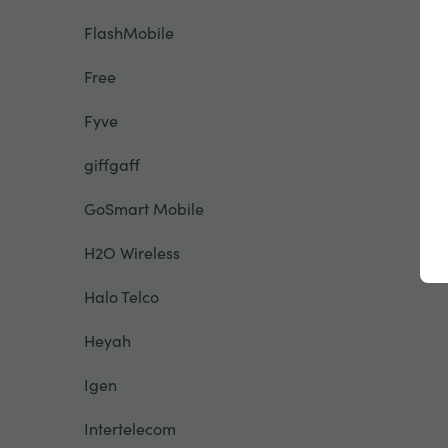
FlashMobile
Free
Fyve
giffgaff
GoSmart Mobile
H2O Wireless
Halo Telco
Heyah
Igen
Intertelecom