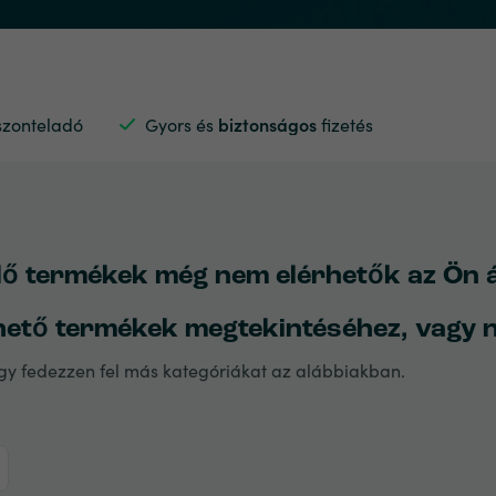
szonteladó
Gyors és
biztonságos
fizetés
ő termékek még nem elérhetők az Ön ált
hető termékek megtekintéséhez, vagy n
agy fedezzen fel más kategóriákat az alábbiakban.