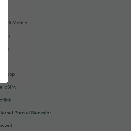
onic
riendi Mobile
eorg
lobe
TT
alebop
elloSIM
otlink
nternet Para el Bienestar
awwal