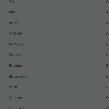
AIS
A
Aliv
A
Antel
A
ATOMA
A
Ay Yildiz
B
Bakcell
B
Batelco
B
Blauworld
B
BSNL
B
Celcom
C
Cellcard
C