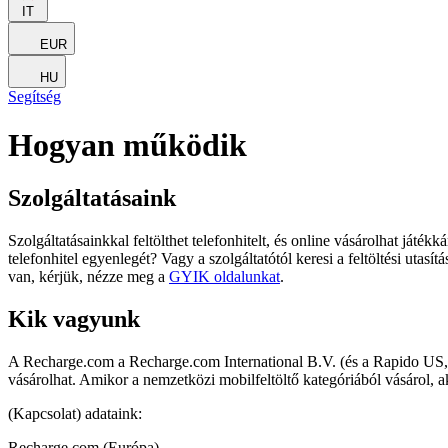
IT
EUR
HU
Segítség
Hogyan működik
Szolgáltatásaink
Szolgáltatásainkkal feltölthet telefonhitelt, és online vásárolhat játé
telefonhitel egyenlegét? Vagy a szolgáltatótól keresi a feltöltési uta
van, kérjük, nézze meg a
GYIK oldalunkat
.
Kik vagyunk
A Recharge.com a Recharge.com International B.V. (és a Rapido US, In
vásárolhat. Amikor a nemzetközi mobilfeltöltő kategóriából vásárol, 
(Kapcsolat) adataink:
Recharge.com (Európa)