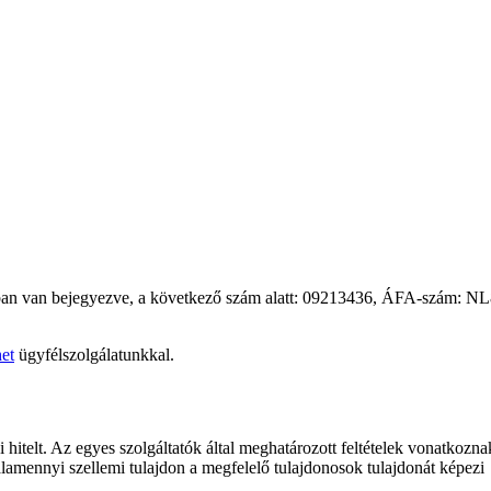
ban van bejegyezve, a következő szám alatt: 09213436, ÁFA-szám: N
et
ügyfélszolgálatunkkal.
si hitelt. Az egyes szolgáltatók által meghatározott feltételek vonatkoz
lamennyi szellemi tulajdon a megfelelő tulajdonosok tulajdonát képezi