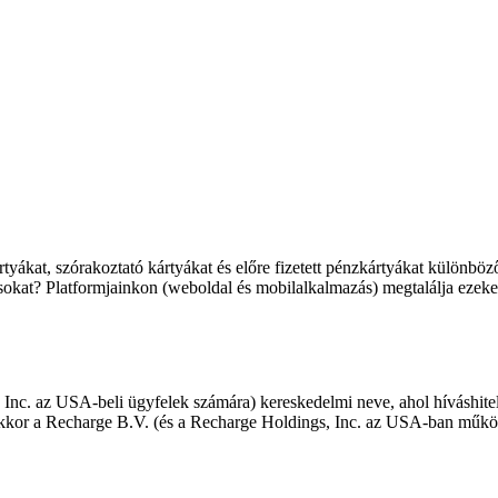
kkártyákat, szórakoztató kártyákat és előre fizetett pénzkártyákat különbö
sításokat? Platformjainkon (weboldal és mobilalkalmazás) megtalálja eze
c. az USA-beli ügyfelek számára) kereskedelmi neve, ahol híváshitelek
akkor a Recharge B.V. (és a Recharge Holdings, Inc. az USA-ban működő