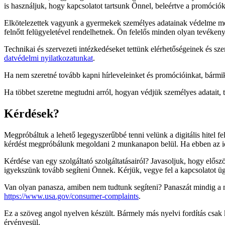
is használjuk, hogy kapcsolatot tartsunk Önnel, beleértve a promóciók
Elkötelezettek vagyunk a gyermekek személyes adatainak védelme mell
felnőtt felügyeletével rendelhetnek. Ön felelős minden olyan tevéken
Technikai és szervezeti intézkedéseket tettünk elérhetőségeinek és s
datvédelmi nyilatkozatunkat
.
Ha nem szeretné tovább kapni hírleveleinket és promócióinkat, bármikor
Ha többet szeretne megtudni arról, hogyan védjük személyes adatait,
Kérdések?
Megpróbáltuk a lehető legegyszerűbbé tenni velünk a digitális hitel 
kérdést megpróbálunk megoldani 2 munkanapon belül. Ha ebben az idő
Kérdése van egy szolgáltató szolgáltatásairól? Javasoljuk, hogy elősz
igyekszünk tovább segíteni Önnek. Kérjük, vegye fel a kapcsolatot üg
Van olyan panasza, amiben nem tudtunk segíteni? Panaszát mindig a me
https://www.usa.gov/consumer-complaints
.
Ez a szöveg angol nyelven készült. Bármely más nyelvi fordítás csak k
érvényesül.