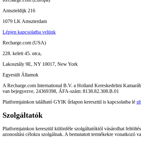
Amszteldijk 216
1079 LK Amszterdam
Lépjen kapcsolatba velünk
Recharge.com (USA)
228. keleti 45. utca,
Lakosztály 9E, NY 10017, New York
Egyesült Államok
A Recharge.com International B.V. a Holland Kereskedelmi Kamará
van bejegyezve, 24369398, ÁFA-szám: 8138.82.308.B.01
Platformjainkon található GYIK űrlapon keresztül is kapcsolatba lé
ph
Szolgáltatók
Platformjainkon keresztül különféle szolgáltatóktól vásárolhat feltölté
azonosítási célokra szolgálnak. A bemutatott termékekre vonatkozó va