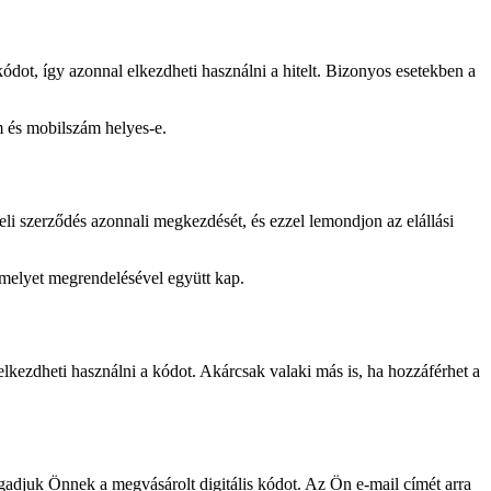
kódot, így azonnal elkezdheti használni a hitelt. Bizonyos esetekben a
m és mobilszám helyes-e.
eli szerződés azonnali megkezdését, és ezzel lemondjon az elállási
 amelyet megrendelésével együtt kap.
l elkezdheti használni a kódot. Akárcsak valaki más is, ha hozzáférhet a
adjuk Önnek a megvásárolt digitális kódot. Az Ön e-mail címét arra