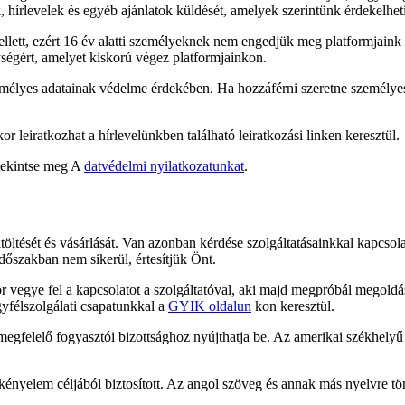
, hírlevelek és egyéb ajánlatok küldését, amelyek szerintünk érdekelhet
ett, ezért 16 év alatti személyeknek nem engedjük meg platformjaink h
ységért, amelyet kiskorú végez platformjainkon.
zemélyes adatainak védelme érdekében. Ha hozzáférni szeretne személye
 leiratkozhat a hírlevelünkben található leiratkozási linken keresztül.
 tekintse meg A
datvédelmi nyilatkozatunkat
.
feltöltését és vásárlását. Van azonban kérdése szolgáltatásainkkal kapc
szakban nem sikerül, értesítjük Önt.
ör vegye fel a kapcsolatot a szolgáltatóval, aki majd megpróbál megoldá
yfélszolgálati csapatunkkal a
GYIK oldalun
kon keresztül.
gfelelő fogyasztói bizottsághoz nyújthatja be. Az amerikai székhelyű s
ényelem céljából biztosított. Az angol szöveg és annak más nyelvre tört