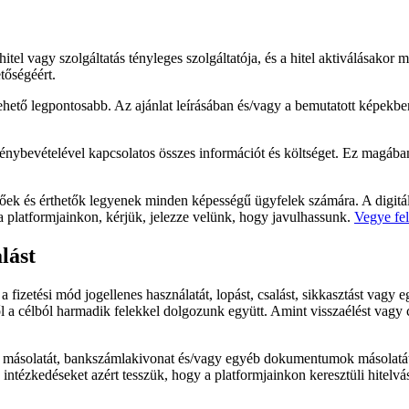
a hitel vagy szolgáltatás tényleges szolgáltatója, és a hitel aktiválásako
tőségéért.
lehető legpontosabb. Az ajánlat leírásában és/vagy a bemutatott képek
igénybevételével kapcsolatos összes információt és költséget. Ez magában 
őek és érthetők legyenek minden képességű ügyfelek számára. A digitáli
 platformjainkon, kérjük, jelezze velünk, hogy javulhassunk.
Vegye fel
lást
 fizetési mód jogellenes használatát, lopást, csalást, sikkasztást vagy
l a célból harmadik felekkel dolgozunk együtt. Amint visszaélést vagy c
ny másolatát, bankszámlakivonat és/vagy egyéb dokumentumok másolatát 
 intézkedéseket azért tesszük, hogy a platformjainkon keresztüli hitel