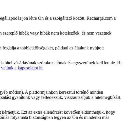
r megállapodás jön létre Ön és a szolgáltató között. Recharge.com a
ben szereplő hibák vagy hibák nem kötelezőek, és nem vezetnek
foglalja a többletköltségeket, például az általunk nyújtott
s hitel vásárlásának szórakoztatónak és egyszerűnek kell lennie. Ha
 velünk a kapcsolatot itt
.
 egyéb módon). A platformjainkon keresztül történő minden
salást gyanítunk vagy felfedezzük, visszautasítjuk a hitelmegbízást,
kérhetjük. Ezt az extra ellenőrzést követően eldönthetjük, hogy
vásárlás folyamata biztonságban legyen az Ön és mindenki más