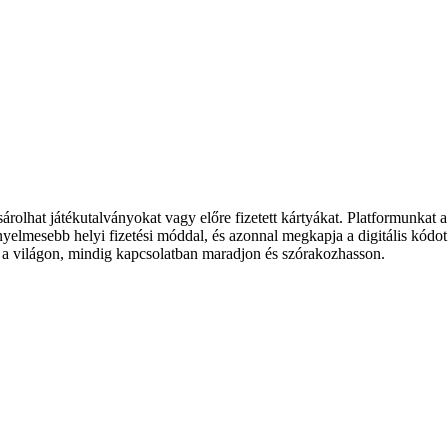
ásárolhat játékutalványokat vagy előre fizetett kártyákat. Platformunkat
nyelmesebb helyi fizetési móddal, és azonnal megkapja a digitális kódo
on a világon, mindig kapcsolatban maradjon és szórakozhasson.