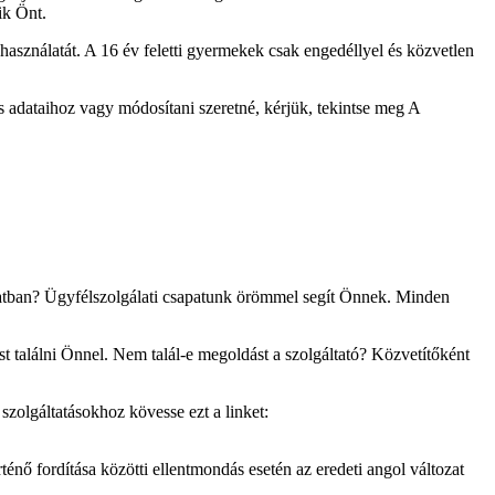
ik Önt.
asználatát. A 16 év feletti gyermekek csak engedéllyel és közvetlen
s adataihoz vagy módosítani szeretné, kérjük, tekintse meg A
solatban? Ügyfélszolgálati csapatunk örömmel segít Önnek. Minden
st találni Önnel. Nem talál-e megoldást a szolgáltató? Közvetítőként
zolgáltatásokhoz kövesse ezt a linket:
énő fordítása közötti ellentmondás esetén az eredeti angol változat