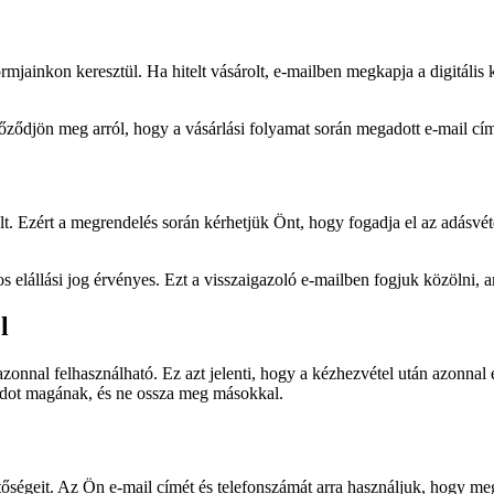
rmjainkon keresztül. Ha hitelt vásárolt, e-mailben megkapja a digitális 
őződjön meg arról, hogy a vásárlási folyamat során megadott e-mail cí
elt. Ezért a megrendelés során kérhetjük Önt, hogy fogadja el az adásvét
s elállási jog érvényes. Ezt a visszaigazoló e-mailben fogjuk közölni,
l
y azonnal felhasználható. Ez azt jelenti, hogy a kézhezvétel után azonna
ódot magának, és ne ossza meg másokkal.
égeit. Az Ön e-mail címét és telefonszámát arra használjuk, hogy meg