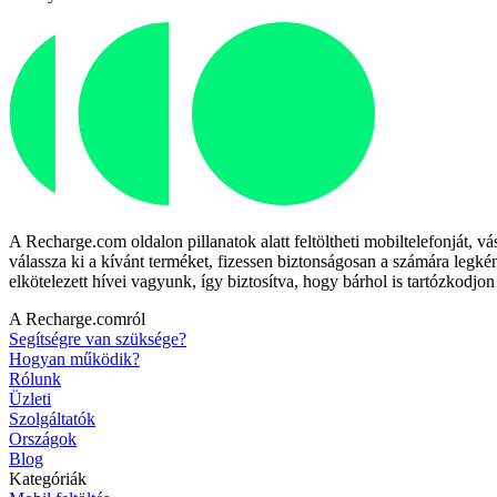
A Recharge.com oldalon pillanatok alatt feltöltheti mobiltelefonját, v
válassza ki a kívánt terméket, fizessen biztonságosan a számára legké
elkötelezett hívei vagyunk, így biztosítva, hogy bárhol is tartózkodj
A Recharge.comról
Segítségre van szüksége?
Hogyan működik?
Rólunk
Üzleti
Szolgáltatók
Országok
Blog
Kategóriák