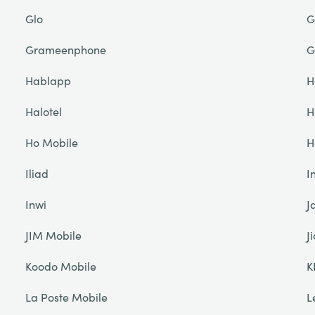
Glo
G
Grameenphone
G
Hablapp
H
Halotel
H
Ho Mobile
H
Iliad
I
Inwi
J
JIM Mobile
Ji
Koodo Mobile
K
La Poste Mobile
L