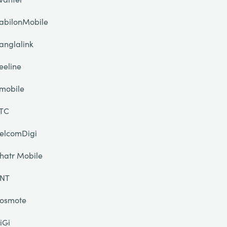
abilonMobile
anglalink
eeline
mobile
TC
elcomDigi
hatr Mobile
NT
osmote
iGi