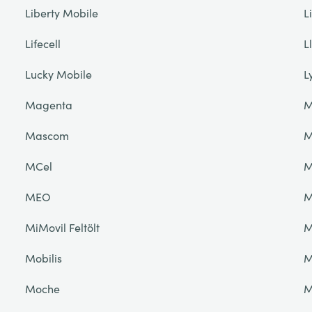
Liberty Mobile
L
Lifecell
L
Lucky Mobile
L
Magenta
M
Mascom
M
MCel
M
MEO
M
MiMovil Feltölt
M
Mobilis
M
Moche
M