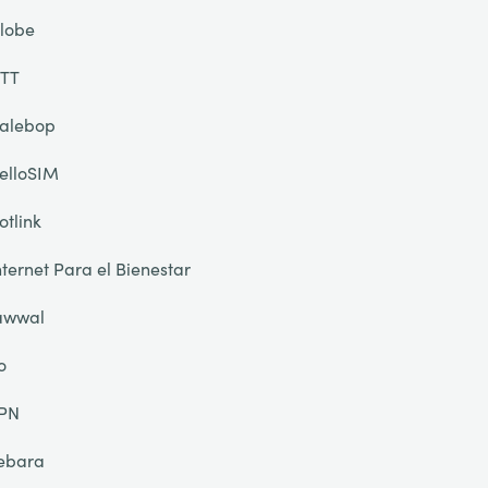
lobe
TT
alebop
elloSIM
otlink
nternet Para el Bienestar
awwal
o
PN
ebara