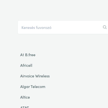
A1 B.free
Africell
Airvoice Wireless
Algar Telecom
Altice
AT&T