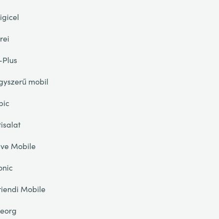
igicel
rei
-Plus
gyszerű mobil
pic
tisalat
ive Mobile
onic
riendi Mobile
eorg