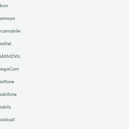
ibon
lamaya
ycamobile
alitel
ÁSMÓVIL
egaCom
etfone
obifone
obily
oldcell