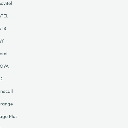
ovitel
TEL
TS
MY
emi
OVA
2
necall
range
age Plus