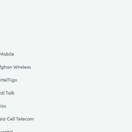
Mobile
fghan Wireless
irtelTigo
ldi Talk
lou
sia Cell Telecom
vantel