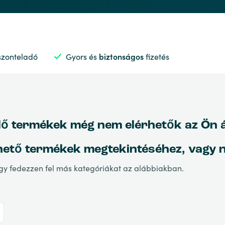
szonteladó
Gyors és
biztonságos
fizetés
ő termékek még nem elérhetők az Ön ált
hető termékek megtekintéséhez, vagy n
agy fedezzen fel más kategóriákat az alábbiakban.