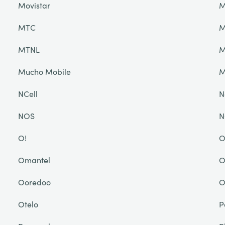
Movistar
M
MTC
M
MTNL
M
Mucho Mobile
NCell
N
NOS
N
O!
O
Omantel
O
Ooredoo
O
Otelo
P