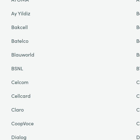
Ay Yildiz
B
Bakcell
B
Batelco
B
Blauworld
B
BSNL
B
Celcom
C
Cellcard
C
Claro
C
CoopVoce
C
Dialog
D