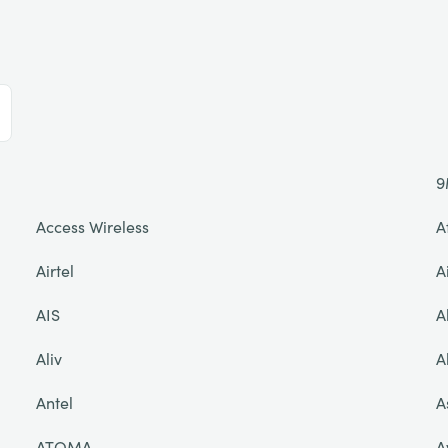
9
Access Wireless
A
Airtel
A
AIS
A
Aliv
A
Antel
A
ATOMA
A