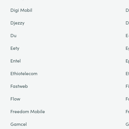
Digi Mobil
D
Djezzy
D
Du
E
Eety
E
Entel
E
Ethiotelecom
E
Fastweb
F
Flow
F
Freedom Mobile
F
Gamcel
G