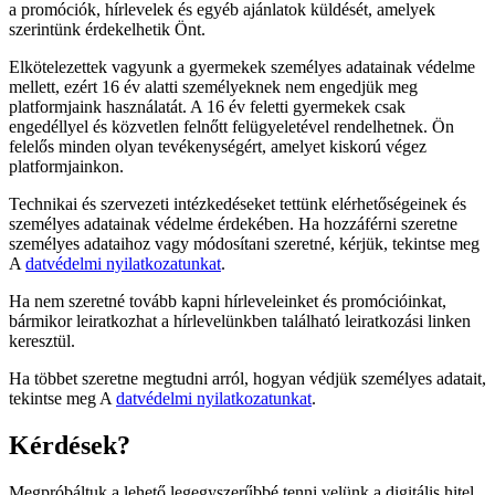
a promóciók, hírlevelek és egyéb ajánlatok küldését, amelyek
szerintünk érdekelhetik Önt.
Elkötelezettek vagyunk a gyermekek személyes adatainak védelme
mellett, ezért 16 év alatti személyeknek nem engedjük meg
platformjaink használatát. A 16 év feletti gyermekek csak
engedéllyel és közvetlen felnőtt felügyeletével rendelhetnek. Ön
felelős minden olyan tevékenységért, amelyet kiskorú végez
platformjainkon.
Technikai és szervezeti intézkedéseket tettünk elérhetőségeinek és
személyes adatainak védelme érdekében. Ha hozzáférni szeretne
személyes adataihoz vagy módosítani szeretné, kérjük, tekintse meg
A
datvédelmi nyilatkozatunkat
.
Ha nem szeretné tovább kapni hírleveleinket és promócióinkat,
bármikor leiratkozhat a hírlevelünkben található leiratkozási linken
keresztül.
Ha többet szeretne megtudni arról, hogyan védjük személyes adatait,
tekintse meg A
datvédelmi nyilatkozatunkat
.
Kérdések?
Megpróbáltuk a lehető legegyszerűbbé tenni velünk a digitális hitel