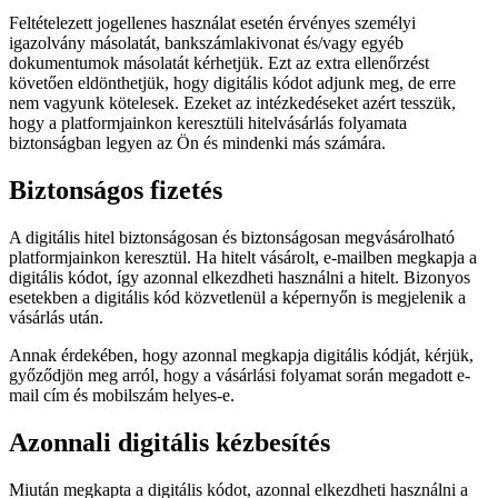
Feltételezett jogellenes használat esetén érvényes személyi
igazolvány másolatát, bankszámlakivonat és/vagy egyéb
dokumentumok másolatát kérhetjük. Ezt az extra ellenőrzést
követően eldönthetjük, hogy digitális kódot adjunk meg, de erre
nem vagyunk kötelesek. Ezeket az intézkedéseket azért tesszük,
hogy a platformjainkon keresztüli hitelvásárlás folyamata
biztonságban legyen az Ön és mindenki más számára.
Biztonságos fizetés
A digitális hitel biztonságosan és biztonságosan megvásárolható
platformjainkon keresztül. Ha hitelt vásárolt, e-mailben megkapja a
digitális kódot, így azonnal elkezdheti használni a hitelt. Bizonyos
esetekben a digitális kód közvetlenül a képernyőn is megjelenik a
vásárlás után.
Annak érdekében, hogy azonnal megkapja digitális kódját, kérjük,
győződjön meg arról, hogy a vásárlási folyamat során megadott e-
mail cím és mobilszám helyes-e.
Azonnali digitális kézbesítés
Miután megkapta a digitális kódot, azonnal elkezdheti használni a