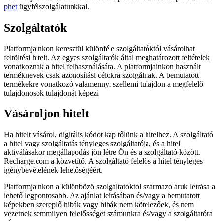
phet
ügyfélszolgálatunkkal.
Szolgáltatók
Platformjainkon keresztül különféle szolgáltatóktól vásárolhat
feltöltési hitelt. Az egyes szolgáltatók által meghatározott feltételek
vonatkoznak a hitel felhasználására. A platformjainkon használt
terméknevek csak azonosítási célokra szolgálnak. A bemutatott
termékekre vonatkozó valamennyi szellemi tulajdon a megfelelő
tulajdonosok tulajdonát képezi
Vásároljon hitelt
Ha hitelt vásárol, digitális kódot kap tőlünk a hitelhez. A szolgáltató
a hitel vagy szolgáltatás tényleges szolgáltatója, és a hitel
aktiválásakor megállapodás jön létre Ön és a szolgáltató között.
Recharge.com a közvetítő. A szolgáltató felelős a hitel tényleges
igénybevételének lehetőségéért.
Platformjainkon a különböző szolgáltatóktól származó áruk leírása a
lehető legpontosabb. Az ajánlat leírásában és/vagy a bemutatott
képekben szereplő hibák vagy hibák nem kötelezőek, és nem
vezetnek semmilyen felelősséget számunkra és/vagy a szolgáltatóra