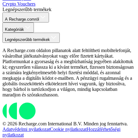
Crypto Vouchers
Legnépszerűbb termékek
A Recharge.comról
Kategóriák
Legnépszerűbb termékek
A Recharge.com oldalon pillanatok alatt feltöltheti mobiltelefonját,
vásárolhat játékutalványokat vagy előre fizetett kártyákat.
Platformunkat a gyorsaság és a megbízhatóság jegyében alakítottuk
ki; egyszerűen válassza ki a kívánt terméket, fizessen biztonságosan
a számára legkényelmesebb helyi fizetési móddal, és azonnal
megkapja a digitális kódot e-mailben. A pénzügyi rugalmasság és a
globális összeköttetés elkötelezett hívei vagyunk, így biztosítva,
hogy bárhol is tartózkodjon a világon, mindig kapcsolatban
maradjon és szórakozhasson.
© 2026 Recharge.com International B.V. Minden jog fenntartva.
Adatvédelmi nyilatkozat
Cookie nyilatkozat
Hozzáférhetőségi
nyilatkozat