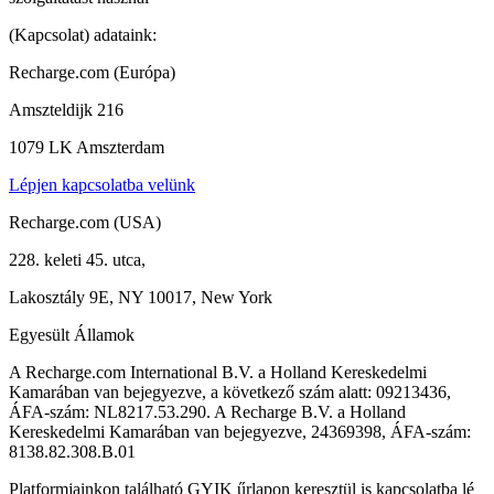
(Kapcsolat) adataink:
Recharge.com (Európa)
Amszteldijk 216
1079 LK Amszterdam
Lépjen kapcsolatba velünk
Recharge.com (USA)
228. keleti 45. utca,
Lakosztály 9E, NY 10017, New York
Egyesült Államok
A Recharge.com International B.V. a Holland Kereskedelmi
Kamarában van bejegyezve, a következő szám alatt: 09213436,
ÁFA-szám: NL8217.53.290. A Recharge B.V. a Holland
Kereskedelmi Kamarában van bejegyezve, 24369398, ÁFA-szám:
8138.82.308.B.01
Platformjainkon található GYIK űrlapon keresztül is kapcsolatba lé