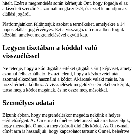
hitelt. Ezért a megrendelés során kérhetjük Önt, hogy fogadja el az
adásvételi szerződés azonnali megkezdését, és ezzel lemondjon az
elállási jogáról.
Platformjainkon feltüntetjük azokat a termékeket, amelyekre a 14
napos elállási jog érvényes. Ezt a visszaigazoló e-mailben fogjuk
közölni, amelyet megrendelésével együtt kap.
Legyen tisztában a kóddal való
visszaéléssel
Ne feledje, hogy a kód digitális értéket (digitális áru) képvisel, amely
azonnal felhasználható. Ez azt jelenti, hogy a kézhezvétel után
azonnal elkezdheti használni a kódot. Akárcsak valaki más is, ha
hozzáférhet a kódhoz. A visszaélések megelőzése érdekében kérjük,
tartsa meg a kódot magának, és ne ossza meg másokkal.
Személyes adatai
Bízunk abban, hogy megrendeléskor megadta nekünk a helyes
elérhetőségeit. Az Ön e-mail címét és telefonszámát arra használjuk,
hogy megadjuk Önnek a megvásárolt digitális kódot. Az Ön e-mail
címét arra is használjuk, hogy kapcsolatot tartsunk Önnel, beleértve