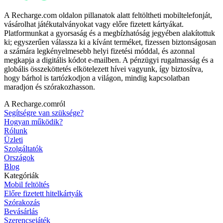
A Recharge.com oldalon pillanatok alatt feltöltheti mobiltelefonját,
vásárolhat játékutalványokat vagy előre fizetett kártyákat.
Platformunkat a gyorsaság és a megbízhatóság jegyében alakítottuk
ki; egyszerűen válassza ki a kívánt terméket, fizessen biztonságosan
a számára legkényelmesebb helyi fizetési móddal, és azonnal
megkapja a digitális kódot e-mailben. A pénzügyi rugalmasság és a
globális összeköttetés elkötelezett hívei vagyunk, így biztosítva,
hogy bárhol is tartózkodjon a világon, mindig kapcsolatban
maradjon és szórakozhasson.
A Recharge.comról
Segítségre van szüksége?
Hogyan működik?
Rólunk
Üzleti
Szolgáltatók
Országok
Blog
Kategóriák
Mobil feltöltés
Előre fizetett hitelkártyák
Szórakozás
Bevásárlás
Szerencsejáték