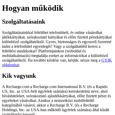
Hogyan működik
Szolgáltatásaink
Szolgáltatásainkkal feltölthet telefonhitelt, és online vásárolhat
játékkártyákat, szórakoztató kártyákat és előre fizetett pénzkártyákat
különböző szolgáltatóktól. Gyors, biztonságos és egyszerű.Szeretné
tudni a telefonhitel egyenlegét? Vagy a szolgáltatótól keresi a
feltöltési utasításokat? Platformjainkon (weboldal és
mobilalkalmazás) megtalálja ezeket az információkat a különböző
szolgáltatókról. Ha további kérdése van, kérjük, nézze meg a
GYIK
oldalunkat
.
Kik vagyunk
A Recharge.com a Recharge.com International B.V. (és a Rapido
US, Inc. az USA-beli ügyfelek számára) kereskedelmi neve, ahol
híváshiteleket, szórakoztató ajándékkártyákat, előre fizetett pénzt és
egyebeket vásárolhat. Amikor a nemzetközi mobilfeltöltő
kategóriából vásárol, akkor a Recharge B.V. (és a Recharge
Holdings, Inc. az USA-ban működő ügyfelek számára) által kínált
szolgáltatást használ