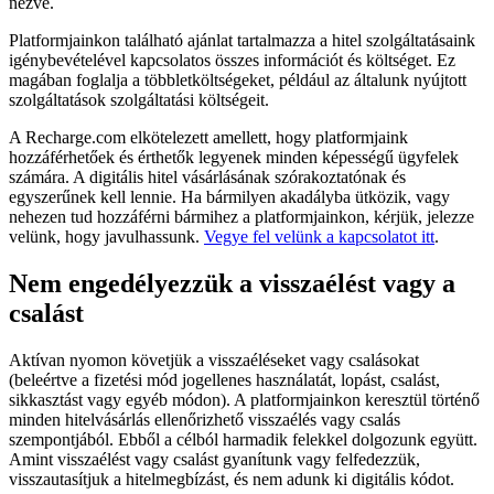
nézve.
Platformjainkon található ajánlat tartalmazza a hitel szolgáltatásaink
igénybevételével kapcsolatos összes információt és költséget. Ez
magában foglalja a többletköltségeket, például az általunk nyújtott
szolgáltatások szolgáltatási költségeit.
A Recharge.com elkötelezett amellett, hogy platformjaink
hozzáférhetőek és érthetők legyenek minden képességű ügyfelek
számára. A digitális hitel vásárlásának szórakoztatónak és
egyszerűnek kell lennie. Ha bármilyen akadályba ütközik, vagy
nehezen tud hozzáférni bármihez a platformjainkon, kérjük, jelezze
velünk, hogy javulhassunk.
Vegye fel velünk a kapcsolatot itt
.
Nem engedélyezzük a visszaélést vagy a
csalást
Aktívan nyomon követjük a visszaéléseket vagy csalásokat
(beleértve a fizetési mód jogellenes használatát, lopást, csalást,
sikkasztást vagy egyéb módon). A platformjainkon keresztül történő
minden hitelvásárlás ellenőrizhető visszaélés vagy csalás
szempontjából. Ebből a célból harmadik felekkel dolgozunk együtt.
Amint visszaélést vagy csalást gyanítunk vagy felfedezzük,
visszautasítjuk a hitelmegbízást, és nem adunk ki digitális kódot.