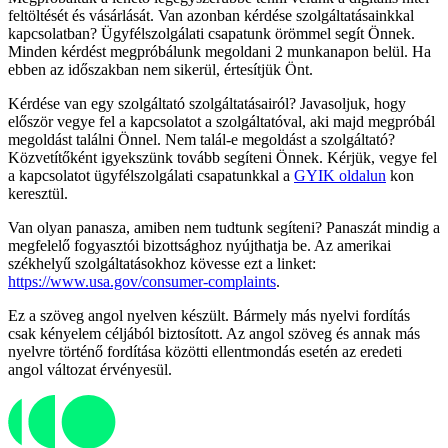
feltöltését és vásárlását. Van azonban kérdése szolgáltatásainkkal
kapcsolatban? Ügyfélszolgálati csapatunk örömmel segít Önnek.
Minden kérdést megpróbálunk megoldani 2 munkanapon belül. Ha
ebben az időszakban nem sikerül, értesítjük Önt.
Kérdése van egy szolgáltató szolgáltatásairól? Javasoljuk, hogy
először vegye fel a kapcsolatot a szolgáltatóval, aki majd megpróbál
megoldást találni Önnel. Nem talál-e megoldást a szolgáltató?
Közvetítőként igyekszünk tovább segíteni Önnek. Kérjük, vegye fel
a kapcsolatot ügyfélszolgálati csapatunkkal a
GYIK oldalun
kon
keresztül.
Van olyan panasza, amiben nem tudtunk segíteni? Panaszát mindig a
megfelelő fogyasztói bizottsághoz nyújthatja be. Az amerikai
székhelyű szolgáltatásokhoz kövesse ezt a linket:
https://www.usa.gov/consumer-complaints
.
Ez a szöveg angol nyelven készült. Bármely más nyelvi fordítás
csak kényelem céljából biztosított. Az angol szöveg és annak más
nyelvre történő fordítása közötti ellentmondás esetén az eredeti
angol változat érvényesül.