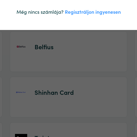
Visa
Még nincs számlája?
Regisztráljon ingyenesen
Belfius
Shinhan Card