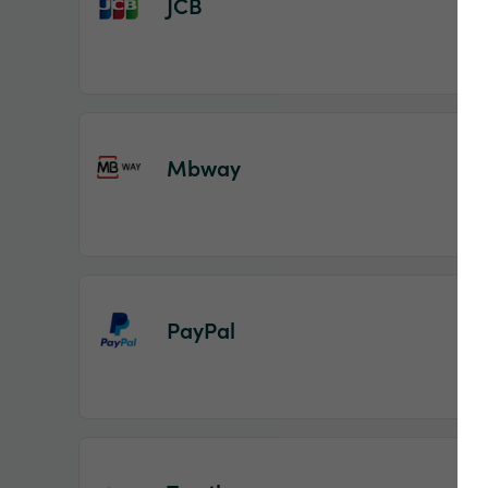
JCB
Mbway
PayPal