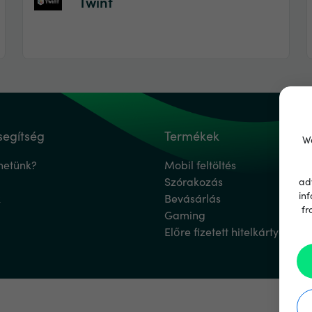
Twint
segítség
Termékek
We
hetünk?
Mobil feltöltés
Szórakozás
ad
inf
k
Bevásárlás
fr
Gaming
Előre fizetett hitelkártyák