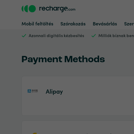
Mobil feltöltés
Szórakozás
Bevásárlás
Szer
Azonnali digitális kézbesítés
Milliók bíznak be
Payment Methods
Alipay