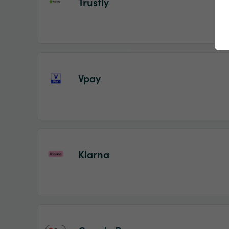
Trustly
Vpay
Klarna