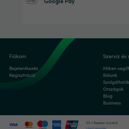
Google Pay
Fiókom
Szerviz és 
Bejelentkezés
Miben segít
Regisztráció
Rólunk
Szolgáltató
Országok
Blog
Business
33 + fizetési módok
Lásd mindet