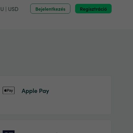
U | USD
Bejelentkezés
Regisztráció
Apple Pay