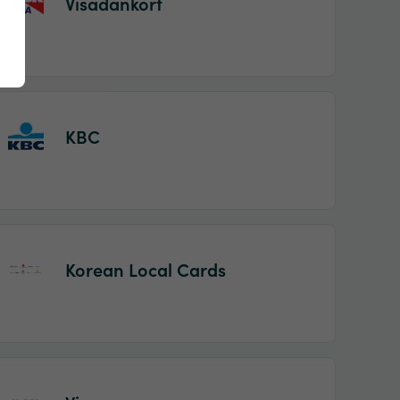
Visadankort
KBC
Korean Local Cards