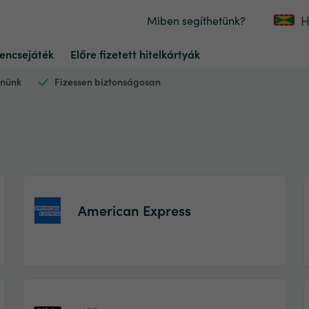
H
Miben segíthetünk?
encsejáték
Előre fizetett hitelkártyák
nnünk
Fizessen biztonságosan
American Express
Item
1
of
2