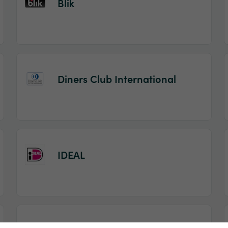
Blik
Diners Club International
IDEAL