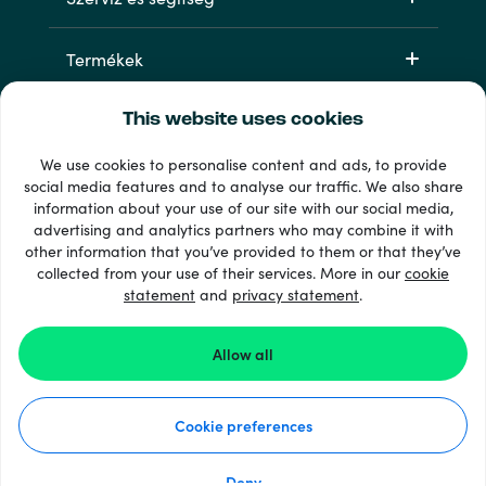
Termékek
This website uses cookies
We use cookies to personalise content and ads, to provide
social media features and to analyse our traffic. We also share
information about your use of our site with our social media,
advertising and analytics partners who may combine it with
other information that you’ve provided to them or that they’ve
33 + fizetési módok
collected from your use of their services. More in our
cookie
Lásd mindet
statement
and
privacy statement
.
Allow all
© 2026 Recharge.com
Cookie preferences
Hogyan működik?
Adatvédelmi nyilatkozat
Cookie nyilatkozat
Deny