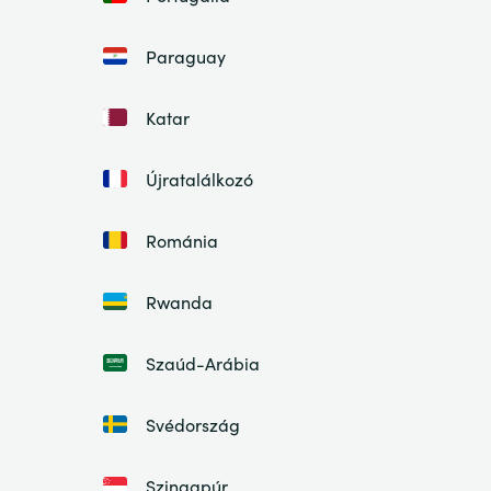
Paraguay
Katar
Újratalálkozó
Románia
Rwanda
Szaúd-Arábia
Svédország
Szingapúr