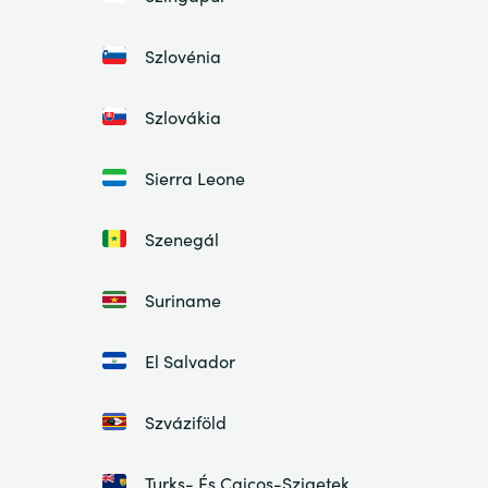
Szlovénia
Szlovákia
Sierra Leone
Szenegál
Suriname
El Salvador
Szváziföld
Turks- És Caicos-Szigetek