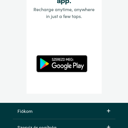
app.
Recharge anytime, anywhere
in just a few taps.
Fiókom
Szerviz és segítség