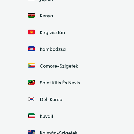
Kenya
Kirgizisztán
Kambodzsa
Comore-Szigetek
Saint Kitts És Nevis
Dél-Korea
Kuvait
Kajmán-Szigetek