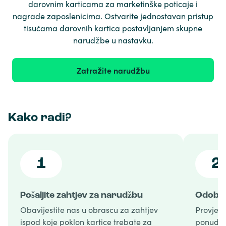
darovnim karticama za marketinške poticaje i
nagrade zaposlenicima. Ostvarite jednostavan pristup
tisućama darovnih kartica postavljanjem skupne
narudžbe u nastavku.
Zatražite narudžbu
Kako radi?
1
2
Pošaljite zahtjev za narudžbu
Odobre
Obavijestite nas u obrascu za zahtjev
Provjer
ispod koje poklon kartice trebate za
ponudu i