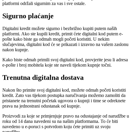
platformi održali sigurnim za vas i sve ostale.
Sigurno plaćanje
Digitalni kredit možete sigurno i bezbrižno kupiti putem naših
platformi. Ako ste kupili kredit, primit ćete digitalni kod putem e-
pošte kako biste ga odmah mogli početi koristiti. U nekim
slučajevima, digitalni kod će se prikazati i izravno na vašem zaslonu
nakon kupnje.
Kako biste odmah primili svoj digitalni kod, provjerite jesu li adresa
e-pošte i broj mobitela koje ste naveli tijekom kupnje točni.
Trenutna digitalna dostava
Nakon što primite svoj digitalni kod, možete odmah početi koristiti
kredit. Zato vas tijekom postupka naručivanja možemo zamoliti da
pristanete na trenutni početak ugovora o kupnji i time se odreknete
prava na jednostrani odustanak od kupnje.
Proizvodi za koje se primjenjuje pravo na odustajanje od narudžbe u
roku od 14 dana navedeni su na našim platformama. To će biti
navedeno u e-poruci s potvrdom koju ćete primiti uz svoju
narudžbu.