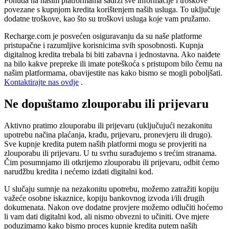
Ponuda na našim platformama sadrži sve informacije i troškove
povezane s kupnjom kredita korištenjem naših usluga. To uključuje
dodatne troškove, kao što su troškovi usluga koje vam pružamo.
Recharge.com je posvećen osiguravanju da su naše platforme
pristupačne i razumljive korisnicima svih sposobnosti. Kupnja
digitalnog kredita trebala bi biti zabavna i jednostavna. Ako naiđete
na bilo kakve prepreke ili imate poteškoća s pristupom bilo čemu na
našim platformama, obavijestite nas kako bismo se mogli poboljšati.
Kontaktirajte nas ovdje
.
Ne dopuštamo zlouporabu ili prijevaru
Aktivno pratimo zlouporabu ili prijevaru (uključujući nezakonitu
upotrebu načina plaćanja, krađu, prijevaru, pronevjeru ili drugo).
Sve kupnje kredita putem naših platformi mogu se provjeriti na
zlouporabu ili prijevaru. U tu svrhu surađujemo s trećim stranama.
Čim posumnjamo ili otkrijemo zlouporabu ili prijevaru, odbit ćemo
narudžbu kredita i nećemo izdati digitalni kod.
U slučaju sumnje na nezakonitu upotrebu, možemo zatražiti kopiju
važeće osobne iskaznice, kopiju bankovnog izvoda i/ili drugih
dokumenata. Nakon ove dodatne provjere možemo odlučiti hoćemo
li vam dati digitalni kod, ali nismo obvezni to učiniti. Ove mjere
poduzimamo kako bismo proces kupnje kredita putem naših