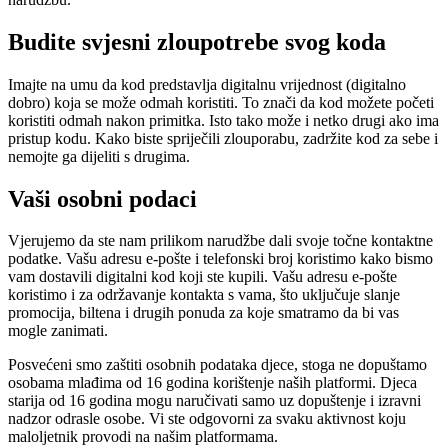
Budite svjesni zloupotrebe svog koda
Imajte na umu da kod predstavlja digitalnu vrijednost (digitalno
dobro) koja se može odmah koristiti. To znači da kod možete početi
koristiti odmah nakon primitka. Isto tako može i netko drugi ako ima
pristup kodu. Kako biste spriječili zlouporabu, zadržite kod za sebe i
nemojte ga dijeliti s drugima.
Vaši osobni podaci
Vjerujemo da ste nam prilikom narudžbe dali svoje točne kontaktne
podatke. Vašu adresu e-pošte i telefonski broj koristimo kako bismo
vam dostavili digitalni kod koji ste kupili. Vašu adresu e-pošte
koristimo i za održavanje kontakta s vama, što uključuje slanje
promocija, biltena i drugih ponuda za koje smatramo da bi vas
mogle zanimati.
Posvećeni smo zaštiti osobnih podataka djece, stoga ne dopuštamo
osobama mlađima od 16 godina korištenje naših platformi. Djeca
starija od 16 godina mogu naručivati ​​samo uz dopuštenje i izravni
nadzor odrasle osobe. Vi ste odgovorni za svaku aktivnost koju
maloljetnik provodi na našim platformama.