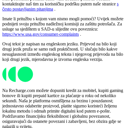
kontaktirajte naš tim za korisničku podršku putem naše stranice
s
često postavljanim pitanjima
.
Imate li pritužbu s kojom vam nismo mogli pomoći? Uvijek možete
podnijeti svoju pritužbu nadležnoj komisiji za zaštitu potrošača. Za
usluge sa sjedištem u SAD-u slijedite ovu poveznicu:
https://www.usa.gov/consumer-complaints
.
Ovaj tekst je napisan na engleskom jeziku. Prijevod na bilo koji
drugi jezik pruža se samo radi praktičnosti. U slučaju bilo kakve
nesuglasnosti između engleskog teksta i njegovog prijevoda na bilo
koji drugi jezik, mjerodavna je izvorna engleska verzija.
Na Recharge.com možete dopuniti kredit za mobitel, kupiti gaming
bonove ili kupiti prepaid kartice za plaćanje u roku od nekoliko
sekundi. Naša je platforma osmišljena za brzinu i pouzdanost;
jednostavno odaberite proizvod, platite sigurno koristeći željenu
lokalnu metodu i odmah primite digitalni kod putem e-pošte.
Podržavamo financijsku fleksibilnost i globalnu povezanost,
osiguravajući da ostanete povezani i zabavljeni, bez obzira gdje se
nalazili u svijetu.