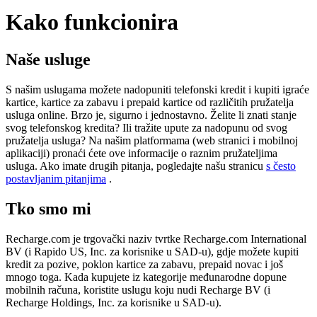
Kako funkcionira
Naše usluge
S našim uslugama možete nadopuniti telefonski kredit i kupiti igraće
kartice, kartice za zabavu i prepaid kartice od različitih pružatelja
usluga online. Brzo je, sigurno i jednostavno. Želite li znati stanje
svog telefonskog kredita? Ili tražite upute za nadopunu od svog
pružatelja usluga? Na našim platformama (web stranici i mobilnoj
aplikaciji) pronaći ćete ove informacije o raznim pružateljima
usluga. Ako imate drugih pitanja, pogledajte našu stranicu
s često
postavljanim pitanjima
.
Tko smo mi
Recharge.com je trgovački naziv tvrtke Recharge.com International
BV (i Rapido US, Inc. za korisnike u SAD-u), gdje možete kupiti
kredit za pozive, poklon kartice za zabavu, prepaid novac i još
mnogo toga. Kada kupujete iz kategorije međunarodne dopune
mobilnih računa, koristite uslugu koju nudi Recharge BV (i
Recharge Holdings, Inc. za korisnike u SAD-u).