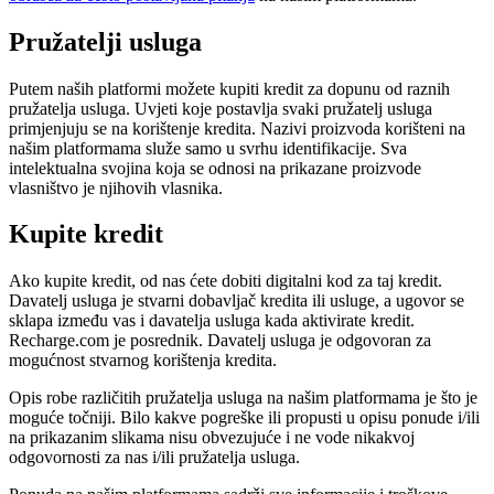
Pružatelji usluga
Putem naših platformi možete kupiti kredit za dopunu od raznih
pružatelja usluga. Uvjeti koje postavlja svaki pružatelj usluga
primjenjuju se na korištenje kredita. Nazivi proizvoda korišteni na
našim platformama služe samo u svrhu identifikacije. Sva
intelektualna svojina koja se odnosi na prikazane proizvode
vlasništvo je njihovih vlasnika.
Kupite kredit
Ako kupite kredit, od nas ćete dobiti digitalni kod za taj kredit.
Davatelj usluga je stvarni dobavljač kredita ili usluge, a ugovor se
sklapa između vas i davatelja usluga kada aktivirate kredit.
Recharge.com je posrednik. Davatelj usluga je odgovoran za
mogućnost stvarnog korištenja kredita.
Opis robe različitih pružatelja usluga na našim platformama je što je
moguće točniji. Bilo kakve pogreške ili propusti u opisu ponude i/ili
na prikazanim slikama nisu obvezujuće i ne vode nikakvoj
odgovornosti za nas i/ili pružatelja usluga.