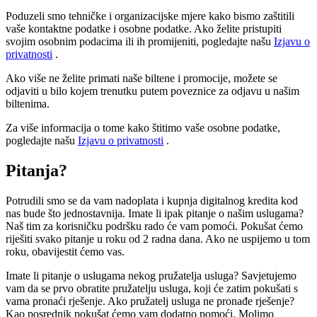
Poduzeli smo tehničke i organizacijske mjere kako bismo zaštitili
vaše kontaktne podatke i osobne podatke. Ako želite pristupiti
svojim osobnim podacima ili ih promijeniti, pogledajte našu
Izjavu o
privatnosti
.
Ako više ne želite primati naše biltene i promocije, možete se
odjaviti u bilo kojem trenutku putem poveznice za odjavu u našim
biltenima.
Za više informacija o tome kako štitimo vaše osobne podatke,
pogledajte našu
Izjavu o privatnosti
.
Pitanja?
Potrudili smo se da vam nadoplata i kupnja digitalnog kredita kod
nas bude što jednostavnija. Imate li ipak pitanje o našim uslugama?
Naš tim za korisničku podršku rado će vam pomoći. Pokušat ćemo
riješiti svako pitanje u roku od 2 radna dana. Ako ne uspijemo u tom
roku, obavijestit ćemo vas.
Imate li pitanje o uslugama nekog pružatelja usluga? Savjetujemo
vam da se prvo obratite pružatelju usluga, koji će zatim pokušati s
vama pronaći rješenje. Ako pružatelj usluga ne pronađe rješenje?
Kao posrednik pokušat ćemo vam dodatno pomoći. Molimo