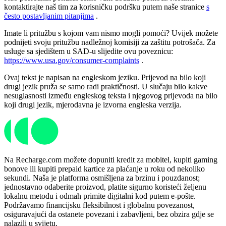
kontaktirajte naš tim za korisničku podršku putem naše stranice
s
često postavljanim pitanjima
.
Imate li pritužbu s kojom vam nismo mogli pomoći? Uvijek možete
podnijeti svoju pritužbu nadležnoj komisiji za zaštitu potrošača. Za
usluge sa sjedištem u SAD-u slijedite ovu poveznicu:
https://www.usa.gov/consumer-complaints
.
Ovaj tekst je napisan na engleskom jeziku. Prijevod na bilo koji
drugi jezik pruža se samo radi praktičnosti. U slučaju bilo kakve
nesuglasnosti između engleskog teksta i njegovog prijevoda na bilo
koji drugi jezik, mjerodavna je izvorna engleska verzija.
Na Recharge.com možete dopuniti kredit za mobitel, kupiti gaming
bonove ili kupiti prepaid kartice za plaćanje u roku od nekoliko
sekundi. Naša je platforma osmišljena za brzinu i pouzdanost;
jednostavno odaberite proizvod, platite sigurno koristeći željenu
lokalnu metodu i odmah primite digitalni kod putem e-pošte.
Podržavamo financijsku fleksibilnost i globalnu povezanost,
osiguravajući da ostanete povezani i zabavljeni, bez obzira gdje se
nalazili u svijetu.