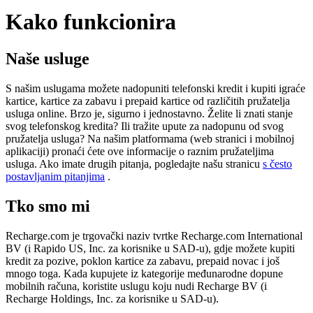
Kako funkcionira
Naše usluge
S našim uslugama možete nadopuniti telefonski kredit i kupiti igraće
kartice, kartice za zabavu i prepaid kartice od različitih pružatelja
usluga online. Brzo je, sigurno i jednostavno. Želite li znati stanje
svog telefonskog kredita? Ili tražite upute za nadopunu od svog
pružatelja usluga? Na našim platformama (web stranici i mobilnoj
aplikaciji) pronaći ćete ove informacije o raznim pružateljima
usluga. Ako imate drugih pitanja, pogledajte našu stranicu
s često
postavljanim pitanjima
.
Tko smo mi
Recharge.com je trgovački naziv tvrtke Recharge.com International
BV (i Rapido US, Inc. za korisnike u SAD-u), gdje možete kupiti
kredit za pozive, poklon kartice za zabavu, prepaid novac i još
mnogo toga. Kada kupujete iz kategorije međunarodne dopune
mobilnih računa, koristite uslugu koju nudi Recharge BV (i
Recharge Holdings, Inc. za korisnike u SAD-u).