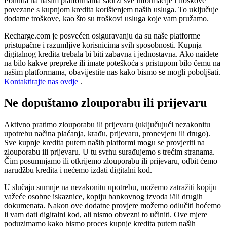
Ponuda na našim platformama sadrži sve informacije i troškove
povezane s kupnjom kredita korištenjem naših usluga. To uključuje
dodatne troškove, kao što su troškovi usluga koje vam pružamo.
Recharge.com je posvećen osiguravanju da su naše platforme
pristupačne i razumljive korisnicima svih sposobnosti. Kupnja
digitalnog kredita trebala bi biti zabavna i jednostavna. Ako naiđete
na bilo kakve prepreke ili imate poteškoća s pristupom bilo čemu na
našim platformama, obavijestite nas kako bismo se mogli poboljšati.
Kontaktirajte nas ovdje
.
Ne dopuštamo zlouporabu ili prijevaru
Aktivno pratimo zlouporabu ili prijevaru (uključujući nezakonitu
upotrebu načina plaćanja, krađu, prijevaru, pronevjeru ili drugo).
Sve kupnje kredita putem naših platformi mogu se provjeriti na
zlouporabu ili prijevaru. U tu svrhu surađujemo s trećim stranama.
Čim posumnjamo ili otkrijemo zlouporabu ili prijevaru, odbit ćemo
narudžbu kredita i nećemo izdati digitalni kod.
U slučaju sumnje na nezakonitu upotrebu, možemo zatražiti kopiju
važeće osobne iskaznice, kopiju bankovnog izvoda i/ili drugih
dokumenata. Nakon ove dodatne provjere možemo odlučiti hoćemo
li vam dati digitalni kod, ali nismo obvezni to učiniti. Ove mjere
poduzimamo kako bismo proces kupnje kredita putem naših