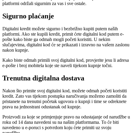
platformi održali sigurnim za vas i sve ostale.
Sigurno plaćanje
Digitalni kredit možete sigurno i bezbrižno kupiti putem naših
platformi. Ako ste kupili kredit, primit ćete digitalni kod putem e-
pošte kako biste ga odmah mogli početi koristiti. U nekim
slučajevima, digitalni kod će se prikazati i izravno na vašem zaslonu
nakon kupnje.
Kako biste odmah primili svoj digitalni kod, provjerite jesu li adresa
e-pošte i broj mobitela koje ste naveli tijekom kupnje točni.
Trenutna digitalna dostava
Nakon što primite svoj digitalni kod, možete odmah početi koristiti
kredit. Zato vas tijekom postupka naručivanja možemo zamoliti da
pristanete na trenutni početak ugovora o kupnji i time se odreknete
prava na jednostrani odustanak od kupnje.
Proizvodi za koje se primjenjuje pravo na odustajanje od narudžbe u
roku od 14 dana navedeni su na našim platformama. To će biti
navedeno u e-poruci s potvrdom koju ćete primiti uz svoju
narudžbu.