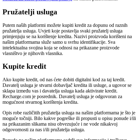
Pružatelji usluga
Putem naših platformi možete kupiti kredit za dopunu od raznih
pružatelja usluga. Uvjeti koje postavlja svaki pružatelj usluga
primjenjuju se na korištenje kredita. Nazivi proizvoda korišteni na
našim platformama služe samo u svrhu identifikacije. Sva
intelektualna svojina koja se odnosi na prikazane proizvode
vlasništvo je njihovih vlasnika.
Kupite kredit
Ako kupite kredit, od nas ćete dobiti digitalni kod za taj kredit.
Davatelj usluga je stvarni dobavljač kredita ili usluge, a ugovor se
sklapa između vas i davatelja usluga kada aktivirate kredit.
Recharge.com je posrednik. Davatelj usluga je odgovoran za
mogućnost stvarnog korištenja kredita.
Opis robe različitih pružatelja usluga na našim platformama je što je
moguće točniji. Bilo kakve pogreške ili propusti u opisu ponude i/ili
na prikazanim slikama nisu obvezujuće i ne vode nikakvoj
odgovornosti za nas i/ili pružatelja usluga.