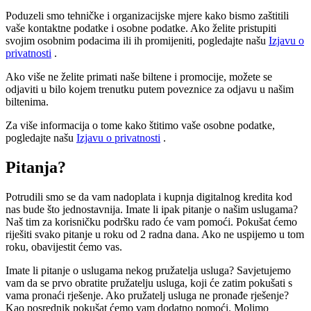
Poduzeli smo tehničke i organizacijske mjere kako bismo zaštitili
vaše kontaktne podatke i osobne podatke. Ako želite pristupiti
svojim osobnim podacima ili ih promijeniti, pogledajte našu
Izjavu o
privatnosti
.
Ako više ne želite primati naše biltene i promocije, možete se
odjaviti u bilo kojem trenutku putem poveznice za odjavu u našim
biltenima.
Za više informacija o tome kako štitimo vaše osobne podatke,
pogledajte našu
Izjavu o privatnosti
.
Pitanja?
Potrudili smo se da vam nadoplata i kupnja digitalnog kredita kod
nas bude što jednostavnija. Imate li ipak pitanje o našim uslugama?
Naš tim za korisničku podršku rado će vam pomoći. Pokušat ćemo
riješiti svako pitanje u roku od 2 radna dana. Ako ne uspijemo u tom
roku, obavijestit ćemo vas.
Imate li pitanje o uslugama nekog pružatelja usluga? Savjetujemo
vam da se prvo obratite pružatelju usluga, koji će zatim pokušati s
vama pronaći rješenje. Ako pružatelj usluga ne pronađe rješenje?
Kao posrednik pokušat ćemo vam dodatno pomoći. Molimo