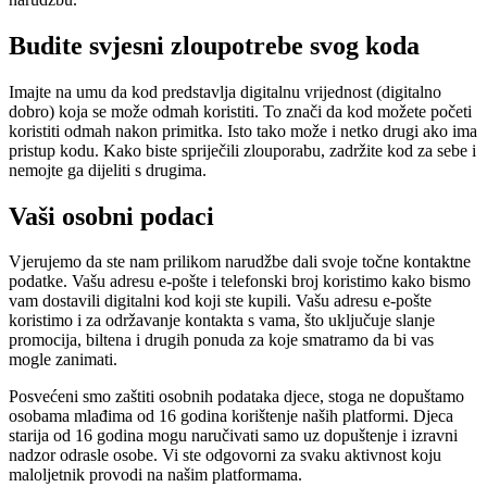
Budite svjesni zloupotrebe svog koda
Imajte na umu da kod predstavlja digitalnu vrijednost (digitalno
dobro) koja se može odmah koristiti. To znači da kod možete početi
koristiti odmah nakon primitka. Isto tako može i netko drugi ako ima
pristup kodu. Kako biste spriječili zlouporabu, zadržite kod za sebe i
nemojte ga dijeliti s drugima.
Vaši osobni podaci
Vjerujemo da ste nam prilikom narudžbe dali svoje točne kontaktne
podatke. Vašu adresu e-pošte i telefonski broj koristimo kako bismo
vam dostavili digitalni kod koji ste kupili. Vašu adresu e-pošte
koristimo i za održavanje kontakta s vama, što uključuje slanje
promocija, biltena i drugih ponuda za koje smatramo da bi vas
mogle zanimati.
Posvećeni smo zaštiti osobnih podataka djece, stoga ne dopuštamo
osobama mlađima od 16 godina korištenje naših platformi. Djeca
starija od 16 godina mogu naručivati ​​samo uz dopuštenje i izravni
nadzor odrasle osobe. Vi ste odgovorni za svaku aktivnost koju
maloljetnik provodi na našim platformama.