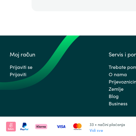
Moj račun
Servis i p
Prijaviti se
Trebate po
Prijaviti
O nama
Prijevoznic
Zemlje
Blog
Business
33 + načini plaćanja
Vidi sve