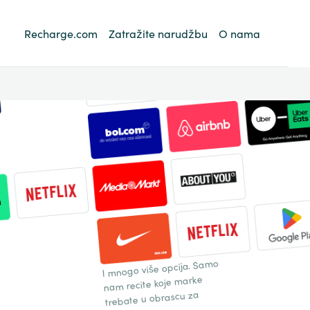
Recharge.com
Zatražite narudžbu
O nama
I mnogo više opcija. Samo
nam recite koje marke
trebate u obrascu za