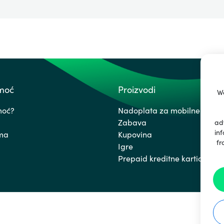
omoć
Proizvodi
We
moć?
Nadoplata za mobilne uređa
Zabava
ad
inf
ima
Kupovina
fr
Igre
Prepaid kreditne kartice