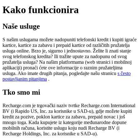
Kako funkcionira
Naše usluge
S našim uslugama možete nadopuniti telefonski kredit i kupiti igraće
kartice, kartice za zabavu i prepaid kartice od različitih pružatelja
usluga online. Brzo je, sigurno i jednostavno. Želite li znati stanje
svog telefonskog kredita? Ili tražite upute za nadopunu od svog
pružatelja usluga? Na našim platformama (web stranici i mobilnoj
aplikaciji) pronaći ćete ove informacije o raznim pružateljima
usluga. Ako imate drugih pitanja, pogledajte našu stranicu
s često
postavljanim pitanjima
.
Tko smo mi
Recharge.com je trgovački naziv tvrtke Recharge.com International
BV (i Rapido US, Inc. za korisnike u SAD-u), gdje možete kupiti
kredit za pozive, poklon kartice za zabavu, prepaid novac i još
mnogo toga. Kada kupujete iz kategorije međunarodne dopune
mobilnih računa, koristite uslugu koju nudi Recharge BV (i
Recharge Holdings, Inc. za korisnike u SAD-u).