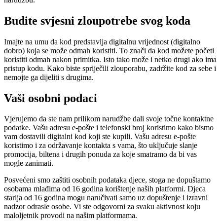
Budite svjesni zloupotrebe svog koda
Imajte na umu da kod predstavlja digitalnu vrijednost (digitalno
dobro) koja se može odmah koristiti. To znači da kod možete početi
koristiti odmah nakon primitka. Isto tako može i netko drugi ako ima
pristup kodu. Kako biste spriječili zlouporabu, zadržite kod za sebe i
nemojte ga dijeliti s drugima.
Vaši osobni podaci
Vjerujemo da ste nam prilikom narudžbe dali svoje točne kontaktne
podatke. Vašu adresu e-pošte i telefonski broj koristimo kako bismo
vam dostavili digitalni kod koji ste kupili. Vašu adresu e-pošte
koristimo i za održavanje kontakta s vama, što uključuje slanje
promocija, biltena i drugih ponuda za koje smatramo da bi vas
mogle zanimati.
Posvećeni smo zaštiti osobnih podataka djece, stoga ne dopuštamo
osobama mlađima od 16 godina korištenje naših platformi. Djeca
starija od 16 godina mogu naručivati ​​samo uz dopuštenje i izravni
nadzor odrasle osobe. Vi ste odgovorni za svaku aktivnost koju
maloljetnik provodi na našim platformama.