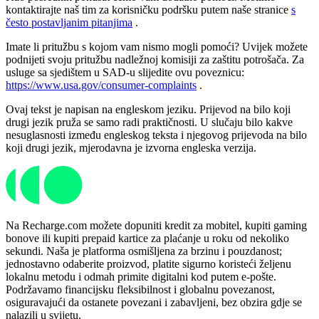
kontaktirajte naš tim za korisničku podršku putem naše stranice
s
često postavljanim pitanjima
.
Imate li pritužbu s kojom vam nismo mogli pomoći? Uvijek možete
podnijeti svoju pritužbu nadležnoj komisiji za zaštitu potrošača. Za
usluge sa sjedištem u SAD-u slijedite ovu poveznicu:
https://www.usa.gov/consumer-complaints
.
Ovaj tekst je napisan na engleskom jeziku. Prijevod na bilo koji
drugi jezik pruža se samo radi praktičnosti. U slučaju bilo kakve
nesuglasnosti između engleskog teksta i njegovog prijevoda na bilo
koji drugi jezik, mjerodavna je izvorna engleska verzija.
Na Recharge.com možete dopuniti kredit za mobitel, kupiti gaming
bonove ili kupiti prepaid kartice za plaćanje u roku od nekoliko
sekundi. Naša je platforma osmišljena za brzinu i pouzdanost;
jednostavno odaberite proizvod, platite sigurno koristeći željenu
lokalnu metodu i odmah primite digitalni kod putem e-pošte.
Podržavamo financijsku fleksibilnost i globalnu povezanost,
osiguravajući da ostanete povezani i zabavljeni, bez obzira gdje se
nalazili u svijetu.