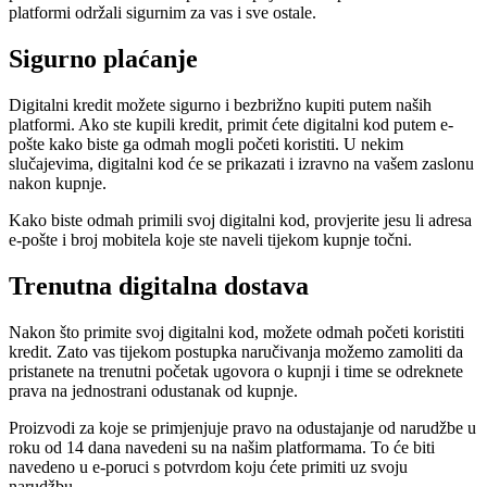
platformi održali sigurnim za vas i sve ostale.
Sigurno plaćanje
Digitalni kredit možete sigurno i bezbrižno kupiti putem naših
platformi. Ako ste kupili kredit, primit ćete digitalni kod putem e-
pošte kako biste ga odmah mogli početi koristiti. U nekim
slučajevima, digitalni kod će se prikazati i izravno na vašem zaslonu
nakon kupnje.
Kako biste odmah primili svoj digitalni kod, provjerite jesu li adresa
e-pošte i broj mobitela koje ste naveli tijekom kupnje točni.
Trenutna digitalna dostava
Nakon što primite svoj digitalni kod, možete odmah početi koristiti
kredit. Zato vas tijekom postupka naručivanja možemo zamoliti da
pristanete na trenutni početak ugovora o kupnji i time se odreknete
prava na jednostrani odustanak od kupnje.
Proizvodi za koje se primjenjuje pravo na odustajanje od narudžbe u
roku od 14 dana navedeni su na našim platformama. To će biti
navedeno u e-poruci s potvrdom koju ćete primiti uz svoju
narudžbu.