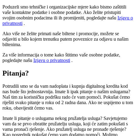
Poduzeli smo tehničke i organizacijske mjere kako bismo zaštitili
vaše kontaktne podatke i osobne podatke. Ako želite pristupiti
svojim osobnim podacima ili ih promijeniti, pogledajte našu
Izjavu o
privatnosti
.
Ako više ne želite primati naše biltene i promocije, možete se
odjaviti u bilo kojem trenutku putem poveznice za odjavu u našim
biltenima.
Za više informacija o tome kako štitimo vaše osobne podatke,
pogledajte našu
Izjavu o privatnosti
.
Pitanja?
Potrudili smo se da vam nadoplata i kupnja digitalnog kredita kod
nas bude što jednostavnija. Imate li ipak pitanje o našim uslugama?
Naš tim za korisničku podršku rado će vam pomoći. Pokušat ćemo
riješiti svako pitanje u roku od 2 radna dana. Ako ne uspijemo u tom
roku, obavijestit ćemo vas.
Imate li pitanje o uslugama nekog pružatelja usluga? Savjetujemo
vam da se prvo obratite pružatelju usluga, koji će zatim pokušati s
vama pronaći rješenje. Ako pružatelj usluga ne pronađe rješenje?
Kao posrednik pokušat ćemo vam dodatno pomoći. Molimo