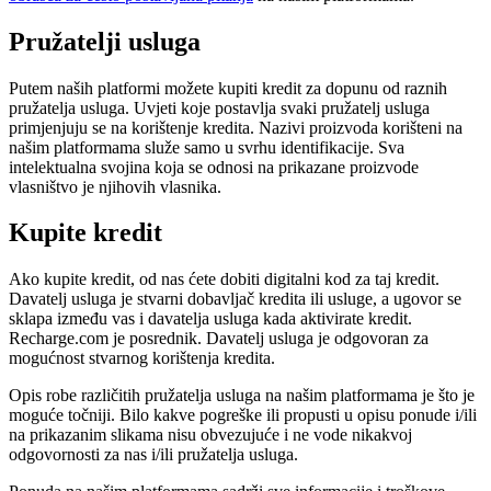
Pružatelji usluga
Putem naših platformi možete kupiti kredit za dopunu od raznih
pružatelja usluga. Uvjeti koje postavlja svaki pružatelj usluga
primjenjuju se na korištenje kredita. Nazivi proizvoda korišteni na
našim platformama služe samo u svrhu identifikacije. Sva
intelektualna svojina koja se odnosi na prikazane proizvode
vlasništvo je njihovih vlasnika.
Kupite kredit
Ako kupite kredit, od nas ćete dobiti digitalni kod za taj kredit.
Davatelj usluga je stvarni dobavljač kredita ili usluge, a ugovor se
sklapa između vas i davatelja usluga kada aktivirate kredit.
Recharge.com je posrednik. Davatelj usluga je odgovoran za
mogućnost stvarnog korištenja kredita.
Opis robe različitih pružatelja usluga na našim platformama je što je
moguće točniji. Bilo kakve pogreške ili propusti u opisu ponude i/ili
na prikazanim slikama nisu obvezujuće i ne vode nikakvoj
odgovornosti za nas i/ili pružatelja usluga.