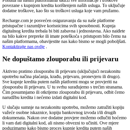
Ponuda na našim platformama sadrži sve informacije i troškove
povezane s kupnjom kredita korištenjem naših usluga. To uključuje
dodatne troškove, kao što su troškovi usluga koje vam pružamo.
Recharge.com je posvećen osiguravanju da su naše platforme
pristupačne i razumljive korisnicima svih sposobnosti. Kupnja
digitalnog kredita trebala bi biti zabavna i jednostavna. Ako naiđete
na bilo kakve prepreke ili imate poteškoća s pristupom bilo čemu na
našim platformama, obavijestite nas kako bismo se mogli poboljšati.
Kontaktirajte nas ovdje
.
Ne dopuštamo zlouporabu ili prijevaru
Aktivno pratimo zlouporabu ili prijevaru (uključujući nezakonitu
upotrebu načina plaćanja, krađu, prijevaru, pronevjeru ili drugo).
Sve kupnje kredita putem naših platformi mogu se provjeriti na
zlouporabu ili prijevaru. U tu svrhu surađujemo s trećim stranama.
Čim posumnjamo ili otkrijemo zlouporabu ili prijevaru, odbit ćemo
narudžbu kredita i nećemo izdati digitalni kod.
U slučaju sumnje na nezakonitu upotrebu, možemo zatražiti kopiju
važeće osobne iskaznice, kopiju bankovnog izvoda i/ili drugih
dokumenata. Nakon ove dodatne provjere možemo odlučiti hoćemo
li vam dati digitalni kod, ali nismo obvezni to učiniti. Ove mjere
poduzimamo kako bismo proces kupnje kredita putem naših