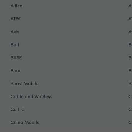
Altice
A
AT&T
A
Axis
A
Bait
B
BASE
B
Blau
B
Boost Mobile
B
Cable and Wireless
C
Cell-C
C
China Mobile
C