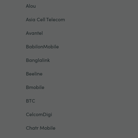
Alou
Asia Cell Telecom
Avantel
BabilonMobile
Banglalink
Beeline
Bmobile
BTC
CelcomDigi
Chatr Mobile