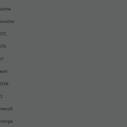
oché
ovistar
TC
TS
MY
emi
OVA
2
necall
range