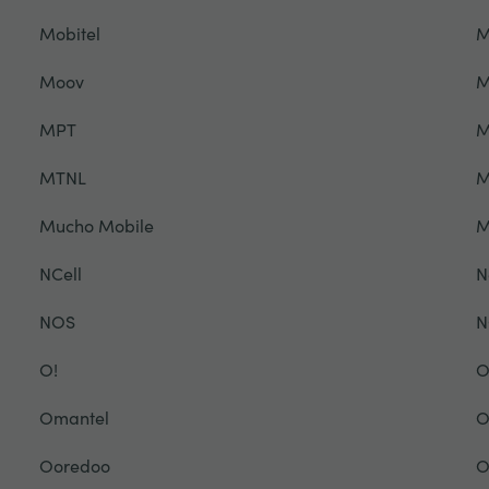
Mobitel
M
Moov
M
MPT
M
MTNL
M
Mucho Mobile
NCell
N
NOS
N
O!
O
Omantel
O
Ooredoo
O