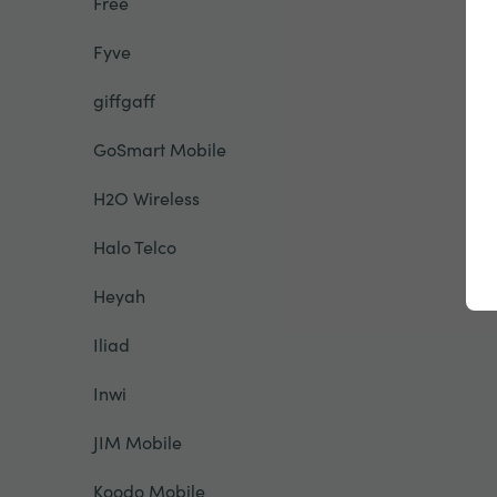
Free
Fyve
giffgaff
GoSmart Mobile
H2O Wireless
Halo Telco
Heyah
Iliad
Inwi
JIM Mobile
Koodo Mobile