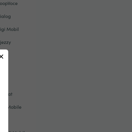
oopVoce
ialog
igi Mobil
jezzy
u
ety
pic
tisalat
ive Mobile
onic