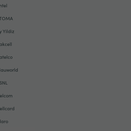
ntel
TOMA
y Yildiz
akcell
atelco
lauworld
SNL
elcom
ellcard
laro