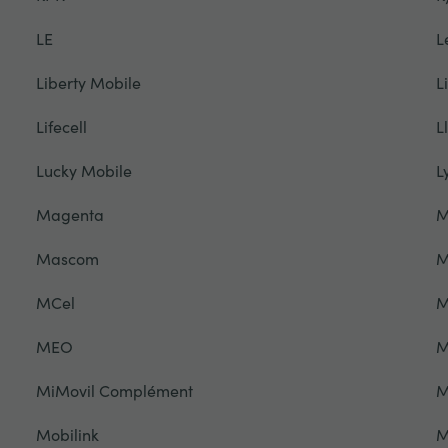
LE
L
Liberty Mobile
L
Lifecell
L
Lucky Mobile
L
Magenta
M
Mascom
M
MCel
M
MEO
M
MiMovil Complément
M
Mobilink
M