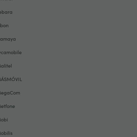
ebara
ibon
lamaya
ycamobile
alitel
ÁSMÓVIL
egaCom
etfone
obi
obilis