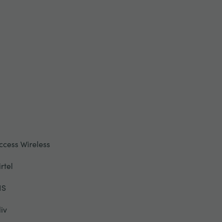
ccess Wireless
irtel
IS
liv