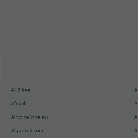
A1 B.free
A
Africell
A
Airvoice Wireless
A
Algar Telecom
A