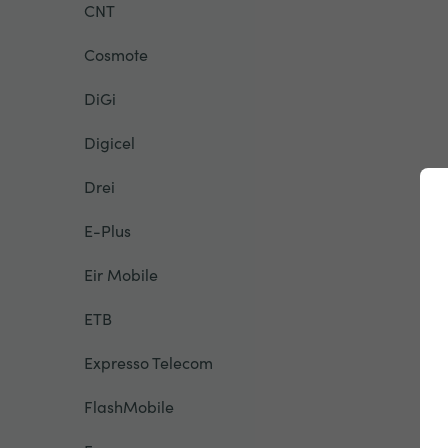
CNT
Cosmote
DiGi
Digicel
Drei
E-Plus
Eir Mobile
ETB
Expresso Telecom
FlashMobile