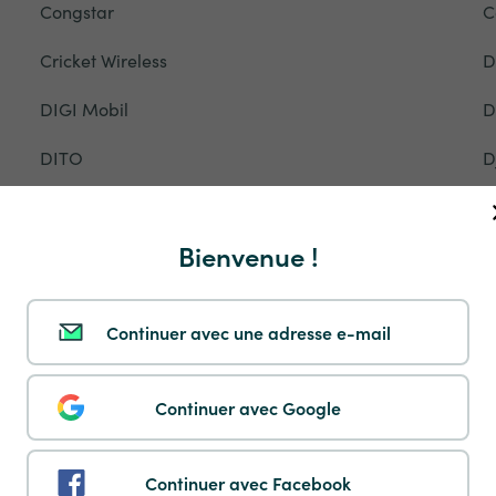
Congstar
C
Cricket Wireless
D
DIGI Mobil
D
DITO
D
DTAC
D
Bienvenue !
EE
E
Entel
E
Continuer avec une adresse e-mail
Ethiotelecom
E
Fastweb
F
Continuer avec Google
Flow
F
Continuer avec Facebook