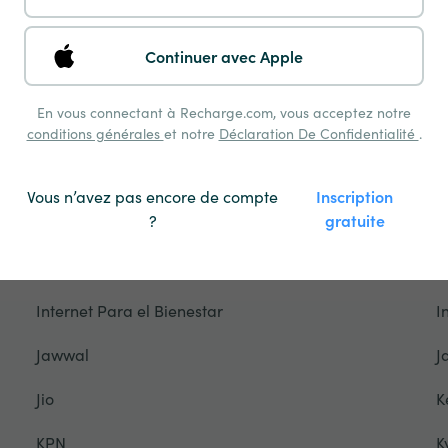
Freedom Mobile
F
Gamcel
G
Continuer avec Apple
Glo
G
En vous connectant à Recharge.com, vous acceptez notre
conditions générales
Grameenphone
et notre
Déclaration De Confidentialité
.
G
Hablapp
H
Vous n’avez pas encore de compte
Inscription
?
gratuite
Halotel
H
Ho Mobile
H
Internet Para el Bienestar
I
Jawwal
J
Jio
K
KPN
K