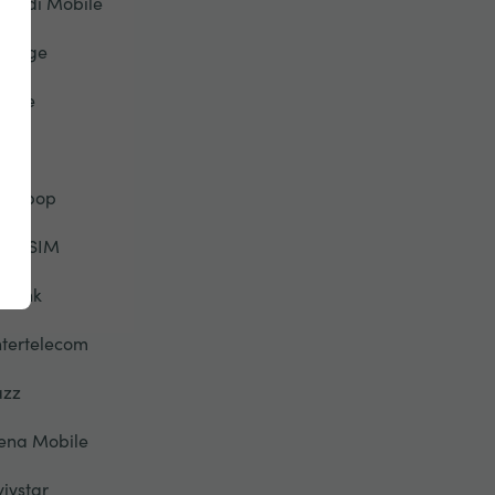
riendi Mobile
eorge
lobe
TT
alebop
elloSIM
otlink
ntertelecom
azz
ena Mobile
yivstar