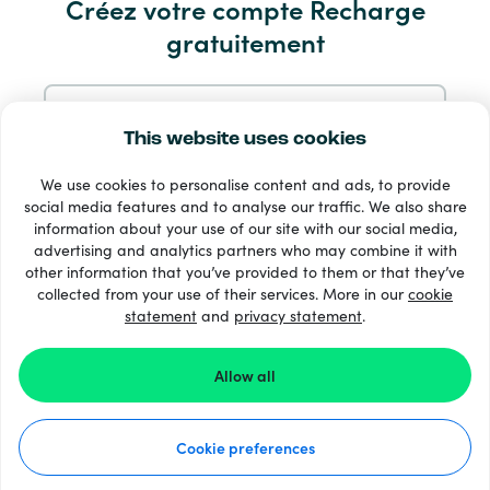
Créez votre compte Recharge
gratuitement
Produits
S'inscrire avec une adresse e-mail
This website uses cookies
We use cookies to personalise content and ads, to provide
S'inscrire avec Google
social media features and to analyse our traffic. We also share
information about your use of our site with our social media,
33 + modes de paiement
advertising and analytics partners who may combine it with
S'inscrire avec Facebook
Voir tout
other information that you’ve provided to them or that they’ve
collected from your use of their services. More in our
cookie
statement
and
privacy statement
.
S'inscrire avec Apple
© 2026 Recharge.com
Allow all
En vous inscrivant à Recharge.com vous acceptez notre
conditions générales
et
Déclaration De Confidentialité
.
Comment ça marche ?
Cookie preferences
Déclaration de confidentialité