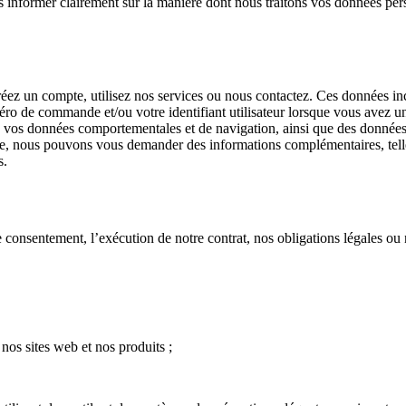
nformer clairement sur la manière dont nous traitons vos données person
ez un compte, utilisez nos services ou nous contactez. Ces données incl
méro de commande et/ou votre identifiant utilisateur lorsque vous ave
lisé, vos données comportementales et de navigation, ainsi que des données
aire, nous pouvons vous demander des informations complémentaires, telle
s.
 consentement, l’exécution de notre contrat, nos obligations légales ou 
nos sites web et nos produits ;