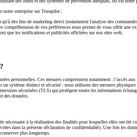
n utilisant des outils et des systèmes de prévention adéquats, ou via not
 notre entreprise sur Trustpilot ;
si qu'à des fins de marketing direct (notamment l'analyse des commandes,
re compréhension de vos préférences nous permet de vous offrir une exp
si que les notifications et publicités affichées sur nos sites web.
 ?
nées personnelles. Ces mesures comprennent notamment : l’accès aux do
s un système distinct et sécurisé ; nous utilisons des mesures physiques t
nnexions sécurisées (TLS) qui protègent toutes les informations échangée
ent des données.
cessaire à la réalisation des finalités pour lesquelles elles ont été co
 décrites dans la présente déclaration de confidentialité). Une fois les d
 conserver plus longtemps.