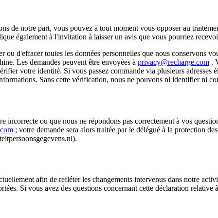
ions de notre part, vous pouvez à tout moment vous opposer au traiteme
plique également à l'invitation à laisser un avis que vous pourriez rece
er ou d'effacer toutes les données personnelles que nous conservons vou
 machine. Les demandes peuvent être envoyées à
privacy@recharge.com
. 
rifier votre identité. Si vous passez commande via plusieurs adresses 
formations. Sans cette vérification, nous ne pouvons ni identifier ni con
e incorrecte ou que nous ne répondons pas correctement à vos questions
.com
; votre demande sera alors traitée par le délégué à la protection 
iteitpersoonsgegevens.nl).
uellement afin de refléter les changements intervenus dans notre activi
rtées. Si vous avez des questions concernant cette déclaration relative à