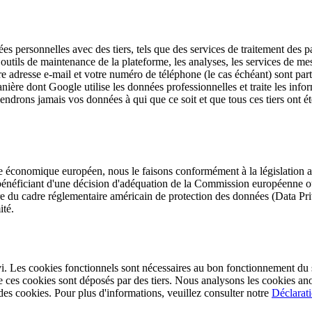
nées personnelles avec des tiers, tels que des services de traitement d
les outils de maintenance de la plateforme, les analyses, les services de mes
tre adresse e-mail et votre numéro de téléphone (le cas échéant) sont par
ière dont Google utilise les données professionnelles et traite les infor
ndrons jamais vos données à qui que ce soit et que tous ces tiers ont ét
ace économique européen, nous le faisons conformément à la législation a
ys bénéficiant d'une décision d'adéquation de la Commission européenne ou
 titre du cadre réglementaire américain de protection des données (Data Pr
ité.
vi. Les cookies fonctionnels sont nécessaires au bon fonctionnement du si
ces cookies sont déposés par des tiers. Nous analysons les cookies anon
 des cookies. Pour plus d'informations, veuillez consulter notre
Déclarati