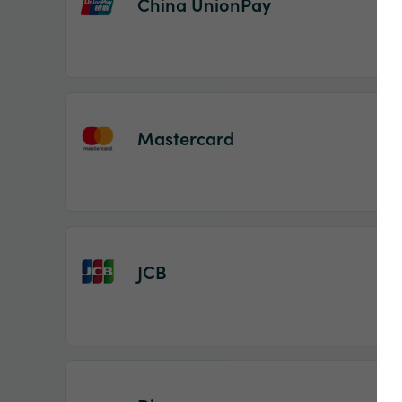
China UnionPay
Mastercard
JCB