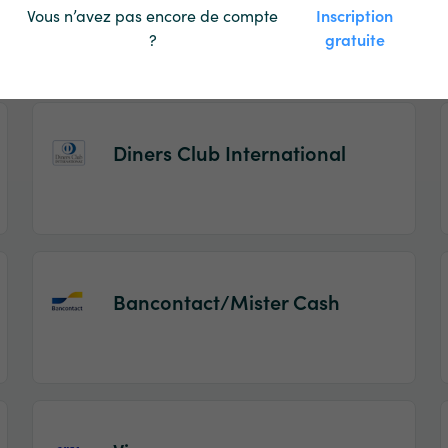
Maestro
Vous n’avez pas encore de compte
Inscription
?
gratuite
Diners Club International
Bancontact/Mister Cash