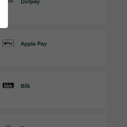
Dotpay
Apple Pay
Blik