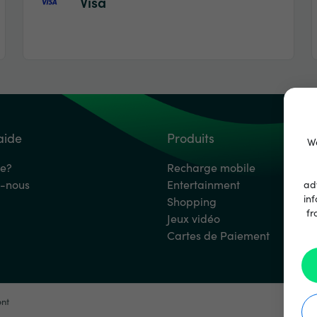
Visa
aide
Produits
We
de?
Recharge mobile
-nous
Entertainment
ad
inf
Shopping
fr
Jeux vidéo
Cartes de Paiement
ent