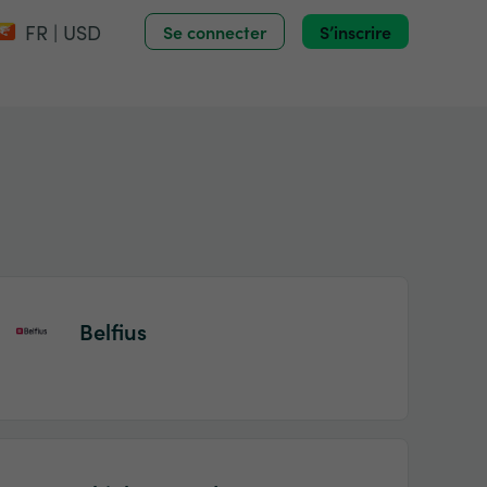
FR | USD
Se connecter
S’inscrire
Belfius