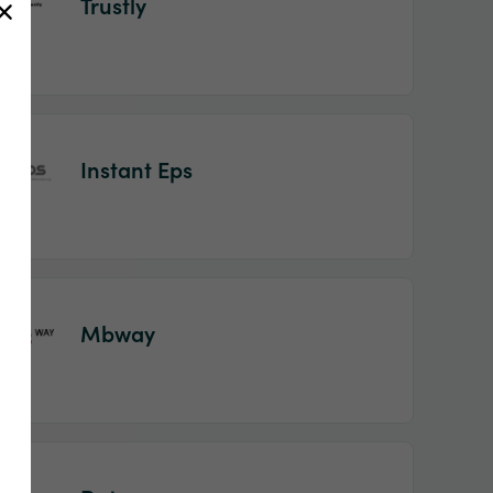
Trustly
Instant Eps
Mbway