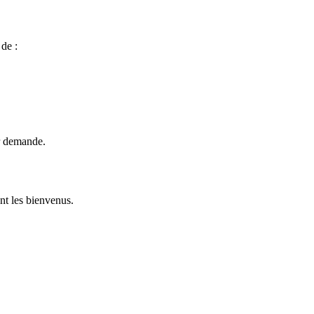
de :
ur demande.
nt les bienvenus.