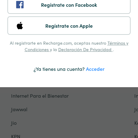
Freedom Mobile
F
Regístrate con Facebook
Gamcel
G
Regístrate con Apple
Glo
G
Grameenphone
G
Al registrarte en Recharge.com, aceptas nuestro
Términos y
Condiciones
y la
Declaración De Privacidad
.
Hablapp
H
Halotel
H
¿Ya tienes una cuenta?
Acceder
Ho Mobile
H
Internet Para el Bienestar
I
Jawwal
J
Jio
K
KPN
K