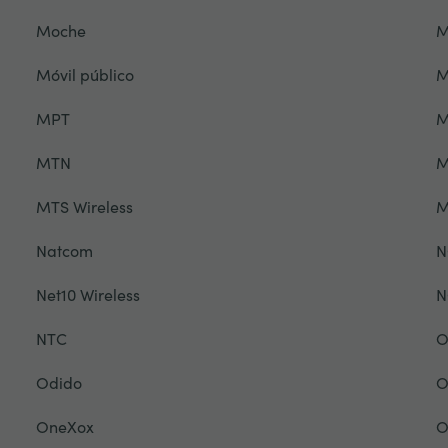
Moche
M
Móvil público
M
MPT
M
MTN
M
MTS Wireless
M
Natcom
N
Net10 Wireless
N
NTC
O
Odido
O
OneXox
O