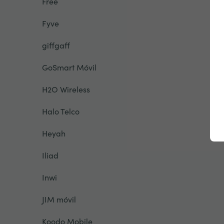
Free
Fyve
giffgaff
GoSmart Móvil
H2O Wireless
Halo Telco
Heyah
Iliad
Inwi
JIM móvil
Koodo Mobile