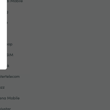
riendi Mobile
eorg
lobe
TT
alebop
elloSIM
otlink
ntertelecom
azz
ena Mobile
yivstar