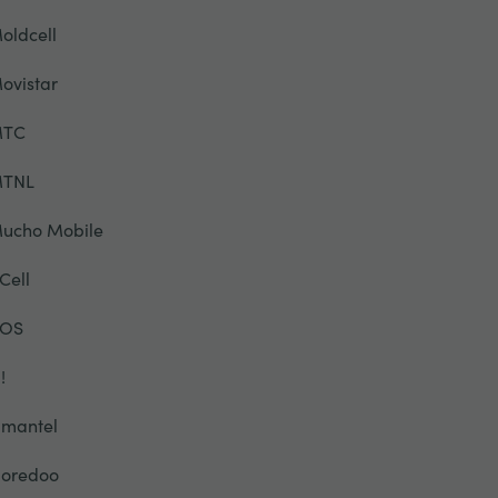
oldcell
ovistar
TC
TNL
ucho Mobile
Cell
OS
!
mantel
oredoo