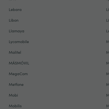
Lebara
L
Libon
L
Llamaya
L
Lycamobile
M
Malitel
M
MÁSMÓVIL
M
MegaCom
M
Metfone
M
Mobi
M
Mobilis
M