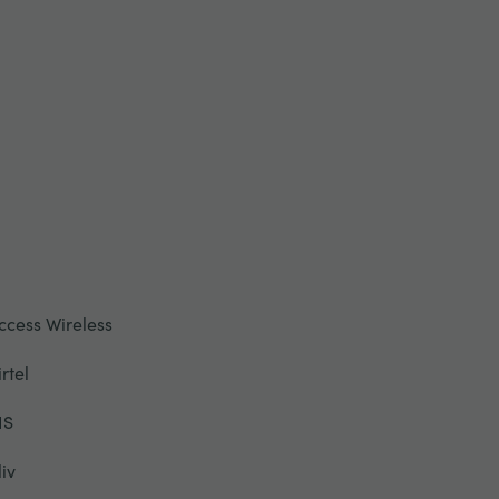
ccess Wireless
irtel
IS
liv