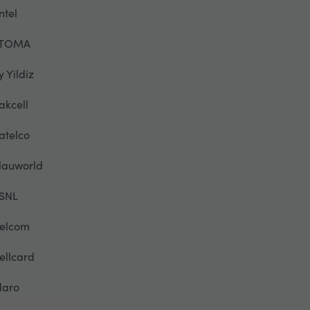
ntel
TOMA
y Yildiz
akcell
atelco
lauworld
SNL
elcom
ellcard
laro