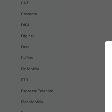
CNT
Cosmote
DiGi
Digicel
Drei
E-Plus
Eir Mobile
ETB
Expresso Telecom
FlashMobile