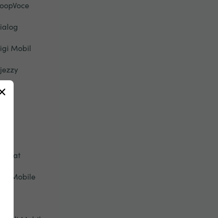
oopVoce
ialog
igi Mobil
jezzy
u
ety
pic
tisalat
ive Mobile
onic