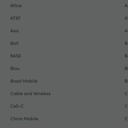
Altice
A
AT&T
A
Axis
A
Bait
B
BASE
B
Blau
B
Boost Mobile
B
Cable and Wireless
C
Cell-C
C
China Mobile
C