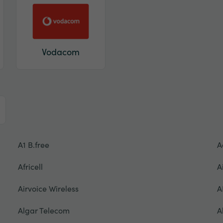
Vodacom
A1 B.free
A
Africell
A
Airvoice Wireless
A
Algar Telecom
A