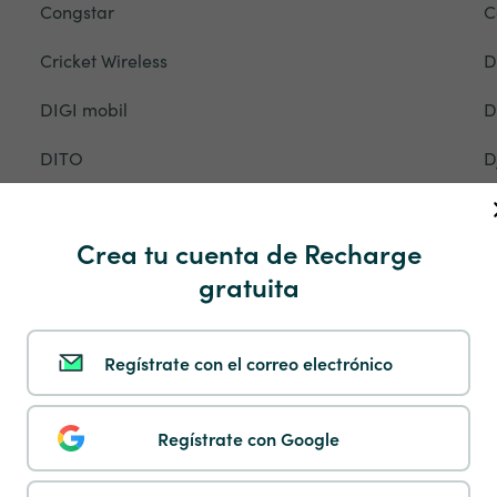
Congstar
C
Cricket Wireless
D
DIGI mobil
D
DITO
D
DTAC
D
Crea tu cuenta de Recharge
EE
E
gratuita
Entel
E
Ethiotelecom
E
Regístrate con el correo electrónico
Fastweb
F
Regístrate con Google
Flow
F