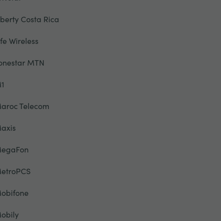
iberty Costa Rica
ife Wireless
onestar MTN
1
aroc Telecom
axis
egaFon
etroPCS
obifone
obily