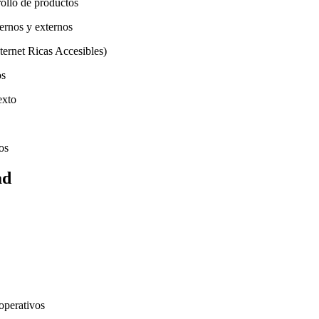
rollo de productos
ternos y externos
ernet Ricas Accesibles)
os
exto
os
ad
operativos