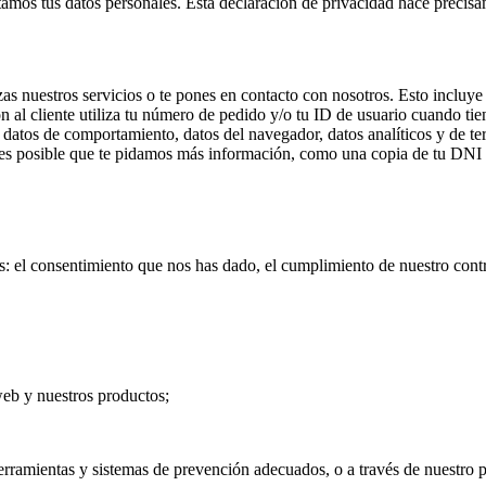
amos tus datos personales. Esta declaración de privacidad hace precisa
zas nuestros servicios o te pones en contacto con nosotros. Esto incluye
 al cliente utiliza tu número de pedido y/o tu ID de usuario cuando ti
ado, datos de comportamiento, datos del navegador, datos analíticos y de
, es posible que te pidamos más información, como una copia de tu DNI
: el consentimiento que nos has dado, el cumplimiento de nuestro contra
web y nuestros productos;
herramientas y sistemas de prevención adecuados, o a través de nuestr