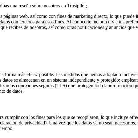
ribas una reseña sobre nosotros en Trustpilot;
s páginas web, así como con fines de marketing directo, lo que puede incl
atos con terceros para esos fines. Al conocerte mejor a ti y a tus prefe
 que recibes de nosotros, así como otras notificaciones y anuncios que 
a forma más eficaz posible. Las medidas que hemos adoptado incluyen, e
s datos se almacenan en un sistema independiente y protegido; empleamo
tilizamos conexiones seguras (TLS) que protegen toda la información qu
nto de datos.
 cumplir con los fines para los que se recopilaron, lo que incluye ofrec
declaración de privacidad). Una vez que los datos ya no sean necesarios
tiempo.