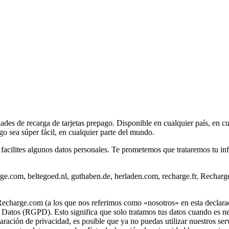
idades de recarga de tarjetas prepago. Disponible en cualquier país, e
o sea súper fácil, en cualquier parte del mundo.
 facilites algunos datos personales. Te prometemos que trataremos tu i
rge.com, beltegoed.nl, guthaben.de, herladen.com, recharge.fr, Recharg
Recharge.com (a los que nos referimos como «nosotros» en esta declarac
Datos (RGPD). Esto significa que solo tratamos tus datos cuando es nece
claración de privacidad, es posible que ya no puedas utilizar nuestros s