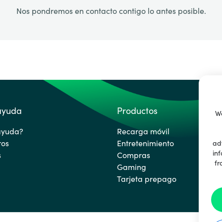
Nos pondremos en contacto contigo lo antes posible.
 ayuda
Productos
We
ayuda?
Recarga móvil
ros
Entretenimiento
ad
inf
s
Compras
fr
Gaming
Tarjeta prepago