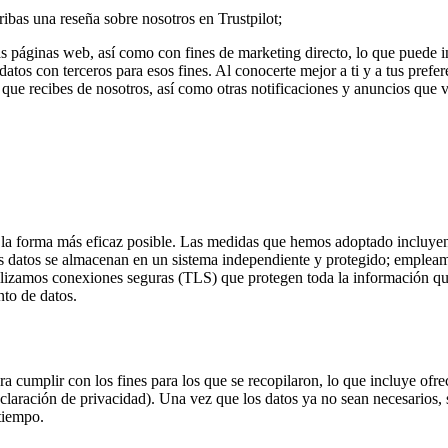
ribas una reseña sobre nosotros en Trustpilot;
s páginas web, así como con fines de marketing directo, lo que puede incl
atos con terceros para esos fines. Al conocerte mejor a ti y a tus prefe
 que recibes de nosotros, así como otras notificaciones y anuncios que 
a forma más eficaz posible. Las medidas que hemos adoptado incluyen, e
s datos se almacenan en un sistema independiente y protegido; empleamo
tilizamos conexiones seguras (TLS) que protegen toda la información qu
nto de datos.
 cumplir con los fines para los que se recopilaron, lo que incluye ofrec
declaración de privacidad). Una vez que los datos ya no sean necesarios
tiempo.