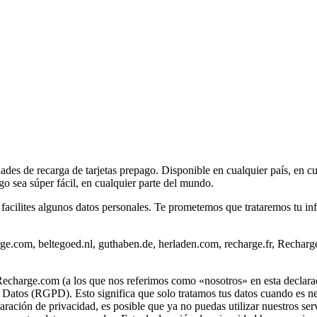
idades de recarga de tarjetas prepago. Disponible en cualquier país, e
o sea súper fácil, en cualquier parte del mundo.
 facilites algunos datos personales. Te prometemos que trataremos tu i
rge.com, beltegoed.nl, guthaben.de, herladen.com, recharge.fr, Recharg
Recharge.com (a los que nos referimos como «nosotros» en esta declarac
Datos (RGPD). Esto significa que solo tratamos tus datos cuando es nece
claración de privacidad, es posible que ya no puedas utilizar nuestros s