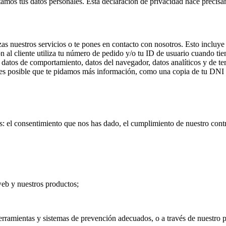
amos tus datos personales. Esta declaración de privacidad hace precisa
zas nuestros servicios o te pones en contacto con nosotros. Esto incluye
 al cliente utiliza tu número de pedido y/o tu ID de usuario cuando ti
ado, datos de comportamiento, datos del navegador, datos analíticos y de
, es posible que te pidamos más información, como una copia de tu DNI
: el consentimiento que nos has dado, el cumplimiento de nuestro contra
web y nuestros productos;
herramientas y sistemas de prevención adecuados, o a través de nuestr